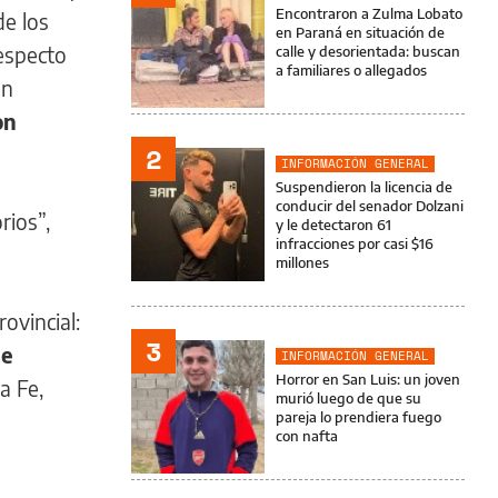
Encontraron a Zulma Lobato
de los
en Paraná en situación de
respecto
calle y desorientada: buscan
a familiares o allegados
on
on
2
INFORMACIÓN GENERAL
Suspendieron la licencia de
conducir del senador Dolzani
rios”,
y le detectaron 61
infracciones por casi $16
millones
rovincial:
3
de
INFORMACIÓN GENERAL
Horror en San Luis: un joven
a Fe,
murió luego de que su
pareja lo prendiera fuego
con nafta