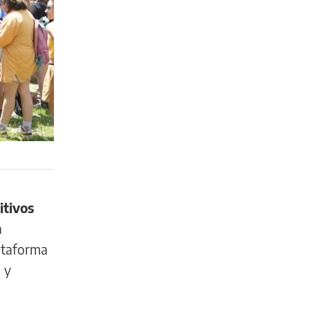
itivos
a
lataforma
 y