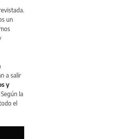
revistada.
os un
imos
y
a
n a salir
os y
 Según la
todo el