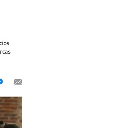
cios
rcas