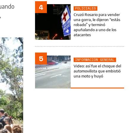
4
cuando
POLICIALES
,
Cruzó Rosario para vender
una gorra, le dijeron “estás
robado” y terminó
apuñalando a uno de los
atacantes
5
INFORMACIÓN GENERAL
Video: así fue el choque del
automovilista que embistió
una moto y huyó