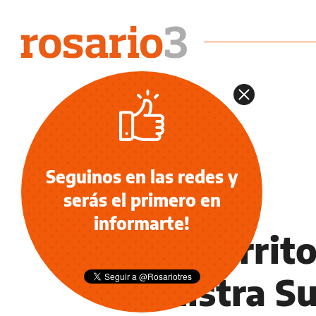
Seguinos en las redes y
serás el primero en
OCIO
informarte!
Más territo
ministra S