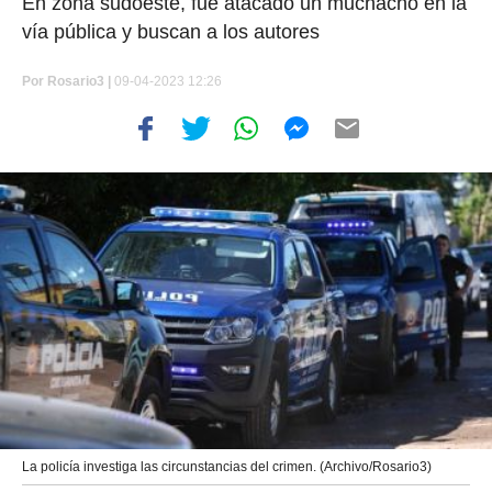
En zona sudoeste, fue atacado un muchacho en la
vía pública y buscan a los autores
Por
Rosario3 |
09-04-2023 12:26
La policía investiga las circunstancias del crimen. (Archivo/Rosario3)