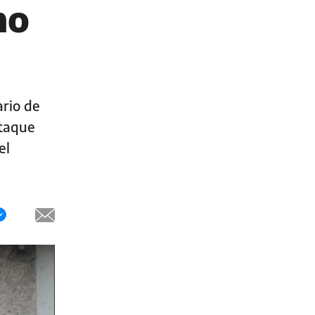
ho
ario de
ataque
el