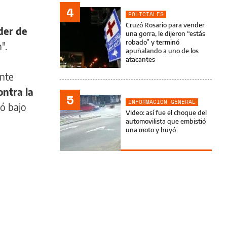
4
POLICIALES
Cruzó Rosario para vender
der de
una gorra, le dijeron “estás
robado” y terminó
n".
apuñalando a uno de los
atacantes
ente
ntra la
5
INFORMACIÓN GENERAL
dó bajo
Video: así fue el choque del
automovilista que embistió
una moto y huyó