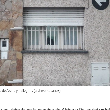
a de Alsina y Pellegrini. (archivo Rosario3)
rios ubicada en la esquina de Alsina y Pellegrini
volvi