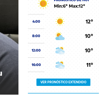
Min:
6
° Max:
12
°
12°
4:00
10°
8:00
10°
12:00
11°
16:00
u
VER PRONÓSTICO EXTENDIDO