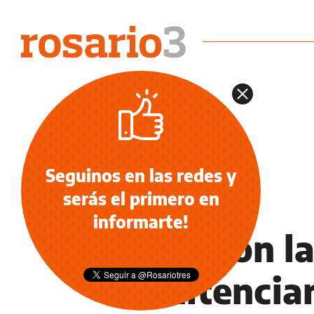
Seguinos en las redes y
serás el primero en
POLICIALES
informarte!
Balearon la
Penitencia