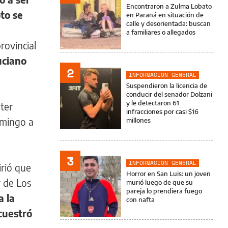
Encontraron a Zulma Lobato
to se
en Paraná en situación de
calle y desorientada: buscan
a familiares o allegados
rovincial
uciano
2
INFORMACIÓN GENERAL
Suspendieron la licencia de
conducir del senador Dolzani
y le detectaron 61
ter
infracciones por casi $16
omingo a
millones
3
INFORMACIÓN GENERAL
irió que
Horror en San Luis: un joven
r de Los
murió luego de que su
pareja lo prendiera fuego
a la
con nafta
ecuestró