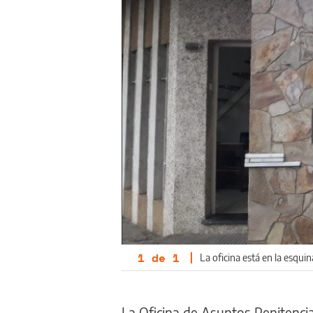
1
de
1
|
La oficina está en la esquin
La Oficina de Asuntos Penitencia