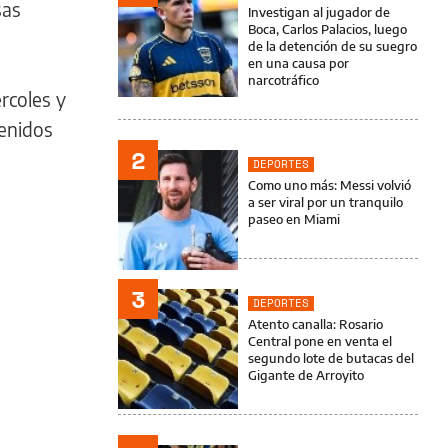
sas
Investigan al jugador de
Boca, Carlos Palacios, luego
de la detención de su suegro
en una causa por
narcotráfico
rcoles y
tenidos
2
DEPORTES
Como uno más: Messi volvió
a ser viral por un tranquilo
paseo en Miami
3
DEPORTES
Atento canalla: Rosario
Central pone en venta el
segundo lote de butacas del
Gigante de Arroyito