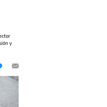
ector
sión y