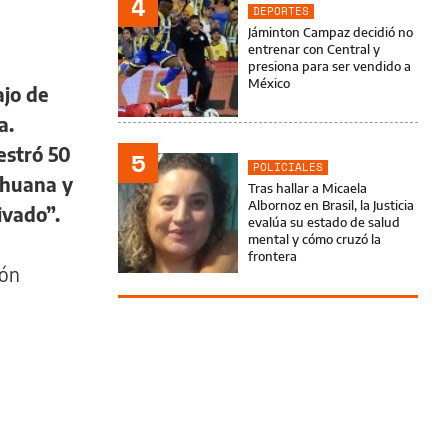
4
DEPORTES
Jáminton Campaz decidió no
entrenar con Central y
presiona para ser vendido a
México
ajo de
a.
estró 50
5
POLICIALES
rihuana y
Tras hallar a Micaela
Albornoz en Brasil, la Justicia
ivado”.
evalúa su estado de salud
mental y cómo cruzó la
frontera
ión