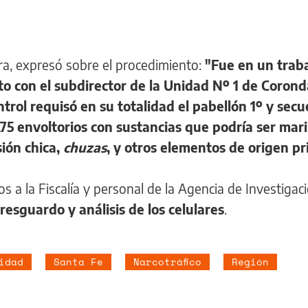
tra, expresó sobre el procedimiento:
"Fue en un trab
nto con el subdirector de la Unidad Nº 1 de Corond
ntrol requisó en su totalidad el pabellón 1º y secu
 275 envoltorios con sustancias que podría ser ma
sión chica,
chuzas
, y otros elementos de origen pr
 a la Fiscalía y personal de la Agencia de Investigac
resguardo y análisis de los celulares
.
idad
Santa Fe
Narcotráfico
Región