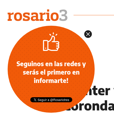
Seguinos en las redes y
serás el primero en
POLICIALES
informarte!
Call center
de Coronda