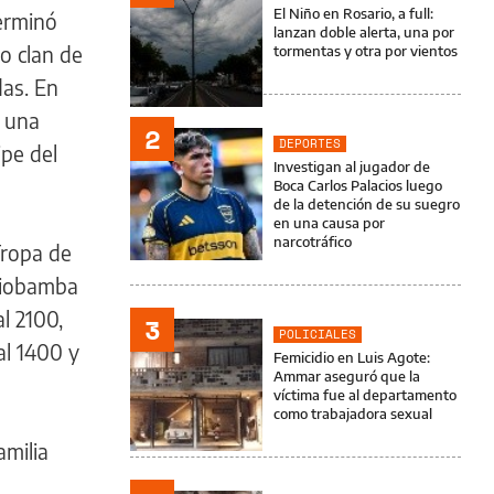
El Niño en Rosario, a full:
erminó
lanzan doble alerta, una por
do clan de
tormentas y otra por vientos
das. En
e una
2
DEPORTES
pe del
Investigan al jugador de
Boca Carlos Palacios luego
de la detención de su suegro
en una causa por
narcotráfico
Tropa de
 Riobamba
al 2100,
3
POLICIALES
al 1400 y
Femicidio en Luis Agote:
Ammar aseguró que la
víctima fue al departamento
como trabajadora sexual
amilia