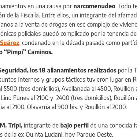
allanamientos en una causa por
narcomenudeo
. Todo t
 de la Fiscalía. Entre ellos, un integrante del afama
 años a la venta de drogas en ese complejo de vivien
crónicas policiales quedó complicado por la tenencia d
Suárez
, condenado en la década pasada como partíci
o “Pimpi” Caminos.
 Seguridad, los 18 allanamientos realizados
por la 
suntos Internos y grupos tácticos tuvieron lugar en
al 5500 (tres domicilios), Avellaneda al 4500, Rouillón 
ino Funes al 2100 y 2400 (tres domicilios), Rouillón 
lia al 2100, Olavarría al 900 bis, y Rouillón al 2000.
M. Tripi,
integrante de
bajo perfil
de una conocida f
ks de la ex Quinta Luciani, hoy Parque Oeste.