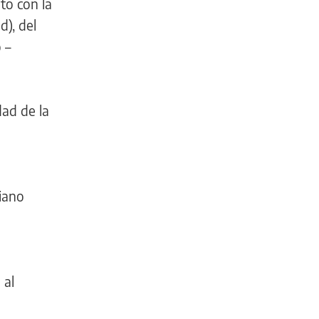
nto con la
d), del
 –
dad de la
liano
 al