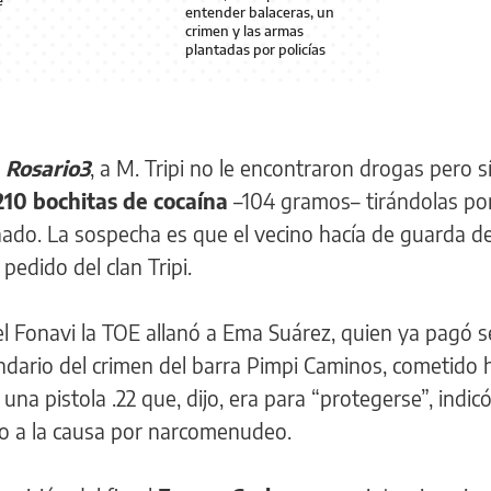
e
entender balaceras, un
crimen y las armas
plantadas por policías
a
Rosario3
, a M. Tripi no le encontraron drogas pero s
210 bochitas de cocaína
–104 gramos– tirándolas por
ado. La sospecha es que el vecino hacía de guarda de
edido del clan Tripi.
 Fonavi la TOE allanó a Ema Suárez, quien ya pagó s
dario del crimen del barra Pimpi Caminos, cometido 
na pistola .22 que, dijo, era para “protegerse”, indic
gado a la causa por narcomenudeo.