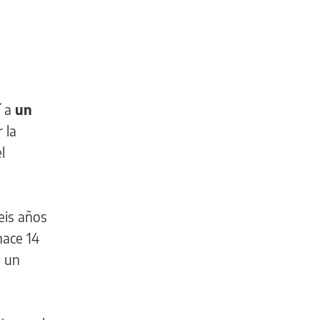
í a
un
 la
l
eis años
hace 14
ó un