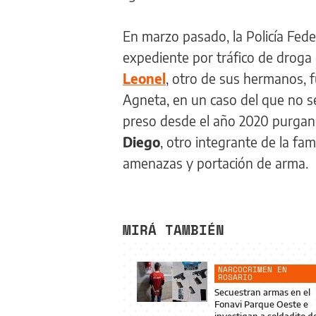
En marzo pasado, la Policía Fed
expediente por tráfico de droga
Leonel
, otro de sus hermanos, f
Agneta, en un caso del que no se
preso desde el año 2020 purgand
Diego
, otro integrante de la fa
amenazas y portación de arma.
MIRÁ TAMBIÉN
NARCOCRIMEN EN
ROSARIO
Secuestran armas en el
Fonavi Parque Oeste e