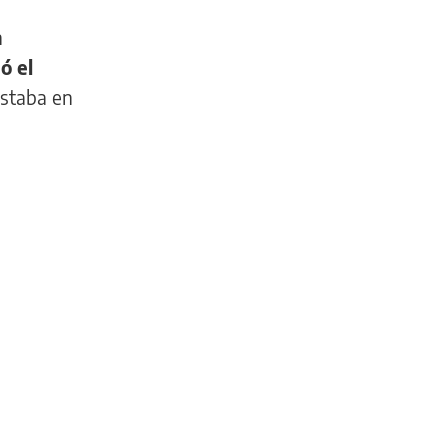
n
ó el
estaba en