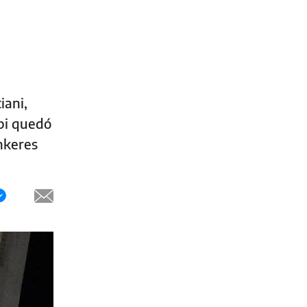
iani,
ipi quedó
únkeres