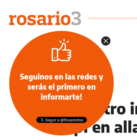
Seguinos en las redes y
serás el primero en
POLICIALES
informarte!
Cayó otro i
Tripi en al