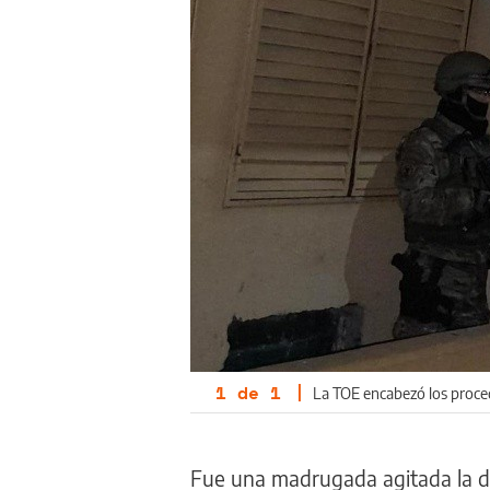
1
de
1
|
La TOE encabezó los proced
Fue una madrugada agitada la d