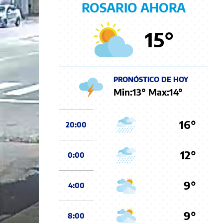
ROSARIO AHORA
15
°
PRONÓSTICO DE HOY
Min:
13
° Max:
14
°
16°
20:00
12°
0:00
9°
4:00
9°
8:00