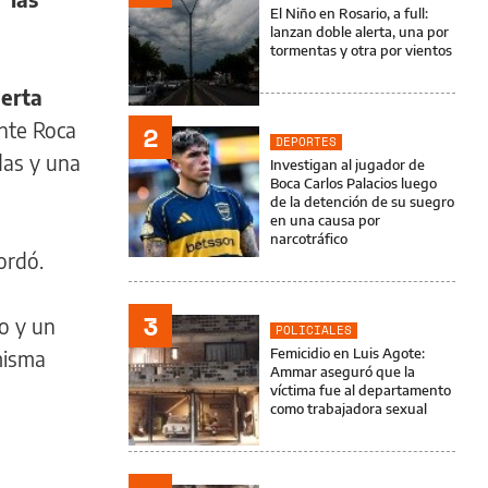
El Niño en Rosario, a full:
lanzan doble alerta, una por
tormentas y otra por vientos
uerta
ente Roca
2
DEPORTES
as y una
Investigan al jugador de
Boca Carlos Palacios luego
de la detención de su suegro
en una causa por
narcotráfico
ordó.
3
o y un
POLICIALES
Femicidio en Luis Agote:
misma
Ammar aseguró que la
víctima fue al departamento
como trabajadora sexual