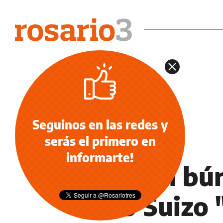
Seguinos en las redes y
serás el primero en
POLICIALES
informarte!
"Era un bún
Tiro Suizo 