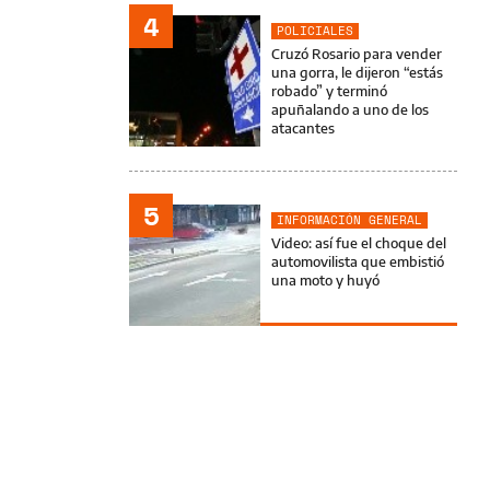
4
POLICIALES
Cruzó Rosario para vender
una gorra, le dijeron “estás
robado” y terminó
apuñalando a uno de los
atacantes
5
INFORMACIÓN GENERAL
Video: así fue el choque del
automovilista que embistió
una moto y huyó