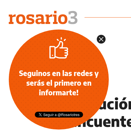
Seguinos en las redes y
serás el primero en
POLICIALES
informarte!
Persecució
delincuent