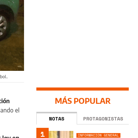
bol..
MÁS POPULAR
ción
uando el
NOTAS
PROTAGONISTAS
1
INFORMACIÓN GENERAL
 Joy en