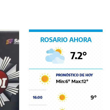
ROSARIO AHORA
7.2
°
PRONÓSTICO DE HOY
Min:
6
° Max:
12
°
9°
16:00