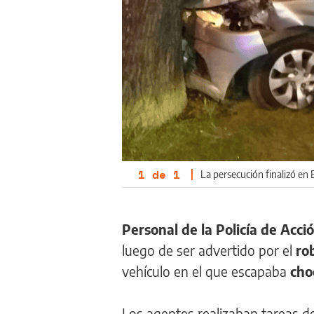
1
de
1
|
La persecución finalizó en
Personal de la Policía de Acc
luego de ser advertido por el
ro
vehículo en el que escapaba
cho
Los agentes realizaban tareas de 