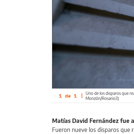
Uno de los disparos que rea
1
de
1
|
Monzón/Rosario3)
Matías David Fernández fue acr
Fueron nueve los disparos que re