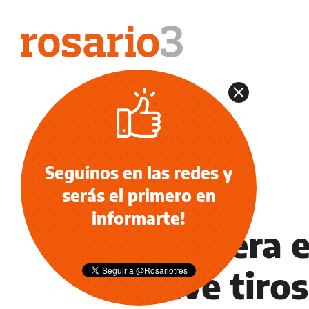
Seguinos en las redes y
serás el primero en
POLICIALES
informarte!
Quién era e
nueve tiros