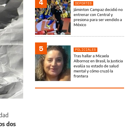
4
DEPORTES
Jáminton Campaz decidió no
entrenar con Central y
presiona para ser vendido a
México
5
POLICIALES
Tras hallar a Micaela
Albornoz en Brasil, la Justicia
evalúa su estado de salud
mental y cómo cruzó la
frontera
idad
os dos