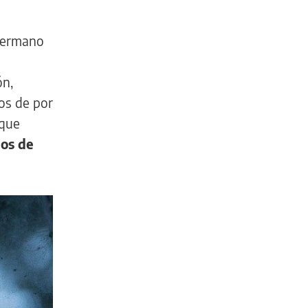
 hermano
ón,
os de por
 que
ños de