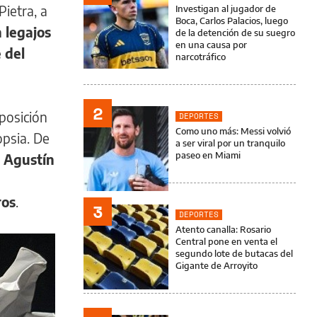
Pietra, a
Investigan al jugador de
Boca, Carlos Palacios, luego
 legajos
de la detención de su suegro
en una causa por
 del
narcotráfico
2
posición
DEPORTES
Como uno más: Messi volvió
opsia. De
a ser viral por un tranquilo
paseo en Miami
:
Agustín
ros
.
3
DEPORTES
Atento canalla: Rosario
Central pone en venta el
segundo lote de butacas del
Gigante de Arroyito