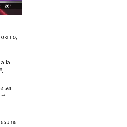
próximo,
a la
".
ue ser
gró
presume