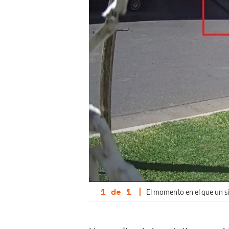
1
de
1
|
El momento en el que un sic