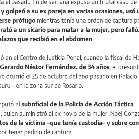
da el pasado fin de semana expuso un brutal caso de 
 y golpeó a su ex pareja en varias ocasiones, usó 
nerse prófugo
mientras tenía una orden de captura p
rató a un sicario para matar a la mujer, pero falló
balazos que recibió en el abdomen
.
ló en el Centro de Justicia Penal, cuando la fiscal de 
Gerardo Néstor Fernández, de 34 años
, el presun
ue ocurrió el 25 de octubre del año pasado en Palacio 
uru–, en la zona sur de Rosario.
mputó al
suboficial de la Policía de Acción Táctica
)
, quien suministró al ex novio de la mujer, Noel Gonz
os de la víctima –que tenía custodia– y sobre con
or tener pedido de captura.