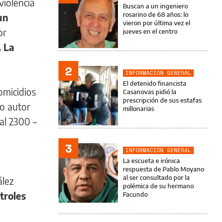
violencia
Buscan a un ingeniero
rosarino de 68 años: lo
un
vieron por última vez el
or
jueves en el centro
. La
2
INFORMACIÓN GENERAL
El detenido financista
Homicidios
Casanovas pidió la
prescripción de sus estafas
to autor
millonarias
al 2300 –
3
INFORMACIÓN GENERAL
La escueta e irónica
respuesta de Pablo Moyano
al ser consultado por la
ález
polémica de su hermano
troles
Facundo