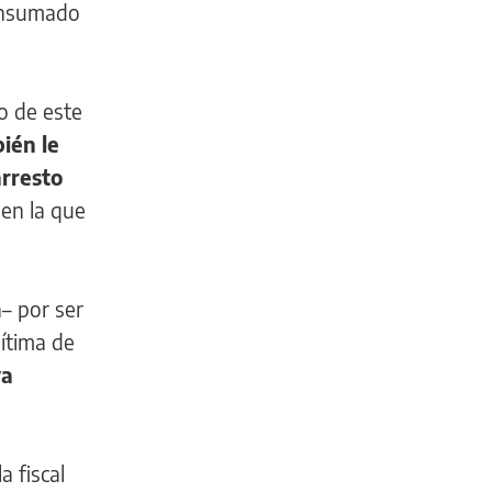
consumado
o de este
ién le
arresto
a
en la que
– por ser
gítima de
va
a fiscal