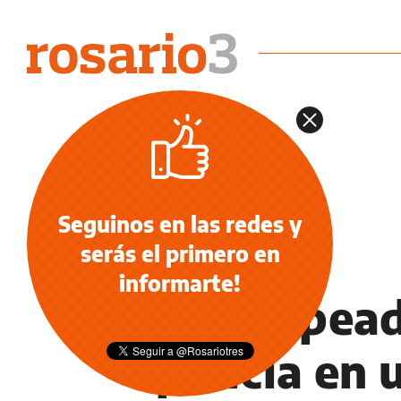
Seguinos en las redes y
serás el primero en
POLICIALES
informarte!
Un golpeado
policía en