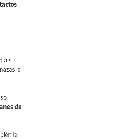
tactos
d a su
enazas la
uso
emanes de
bién le