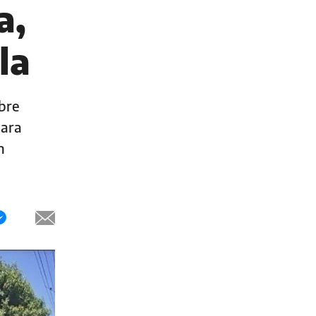
a,
la
bre
para
n