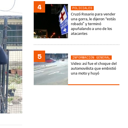
4
POLICIALES
Cruzó Rosario para vender
una gorra, le dijeron “estás
robado” y terminó
apuñalando a uno de los
atacantes
5
INFORMACIÓN GENERAL
Video: así fue el choque del
automovilista que embistió
una moto y huyó