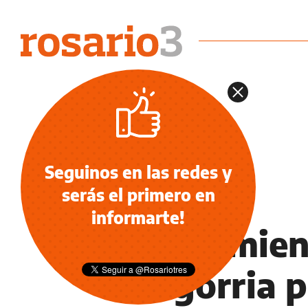
Seguinos en las redes y
serás el primero en
POLICIALES
informarte!
Allanamien
Baigorria p