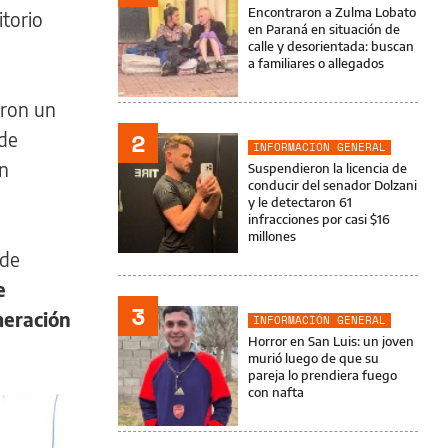
Encontraron a Zulma Lobato
itorio
en Paraná en situación de
calle y desorientada: buscan
a familiares o allegados
eron un
2
nde
INFORMACIÓN GENERAL
n
Suspendieron la licencia de
conducir del senador Dolzani
y le detectaron 61
infracciones por casi $16
millones
nde
e
3
meración
INFORMACIÓN GENERAL
Horror en San Luis: un joven
murió luego de que su
pareja lo prendiera fuego
con nafta