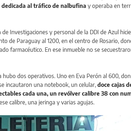
,
dedicada al tráfico de nalbufina
y operaba en terr
a de Investigaciones y personal de la DDI de Azul hici
o de Paraguay al 1200, en el centro de Rosario, do
do farmacéutico. En ese inmueble no se secuestraro
a hubo dos operativos. Uno en Eva Perón al 600, do
 se incautaron una notebook, un celular,
doce cajas d
ectables cada una, un revólver calibre 38 con nu
ese calibre, una jeringa y varias agujas.