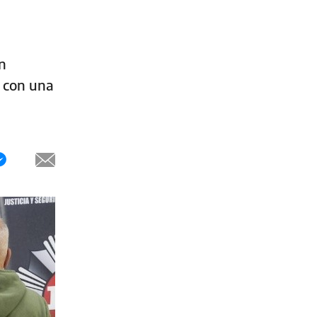
un
n con una