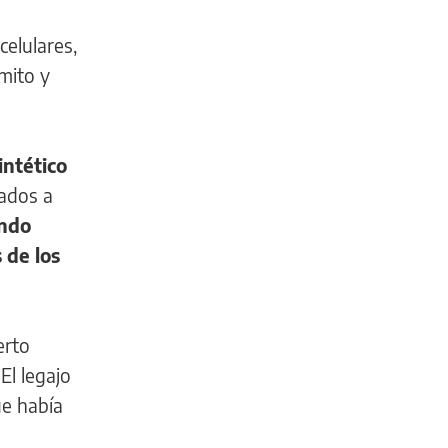
celulares,
emito y
intético
rados a
ando
 de los
erto
El legajo
ue había