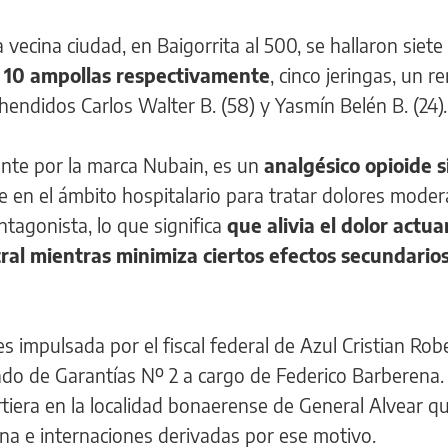
vecina ciudad, en Baigorrita al 500, se hallaron siete 
y 10 ampollas respectivamente
, cinco jeringas, un r
hendidos Carlos Walter B. (58) y Yasmín Belén B. (24).
nte por la marca Nubain, es un
analgésico opioide s
te en el ámbito hospitalario para tratar dolores mode
tagonista, lo que significa
que alivia el dolor actu
ral mientras minimiza ciertos efectos secundarios
s impulsada por el fiscal federal de Azul Cristian Rob
gado de Garantías Nº 2 a cargo de Federico Barberena. 
rtiera en la localidad bonaerense de General Alvear q
na e internaciones derivadas por ese motivo.