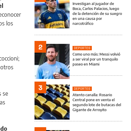
Investigan al jugador de
el
Boca, Carlos Palacios, luego
reconocer
de la detención de su suegro
en una causa por
os los
narcotráfico
2
DEPORTES
Como uno más: Messi volvió
coccioni;
a ser viral por un tranquilo
paseo en Miami
 otros
3
DEPORTES
s se
Atento canalla: Rosario
Central pone en venta el
cas
segundo lote de butacas del
Gigante de Arroyito
ndo