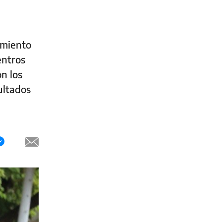
amiento
entros
n los
ultados