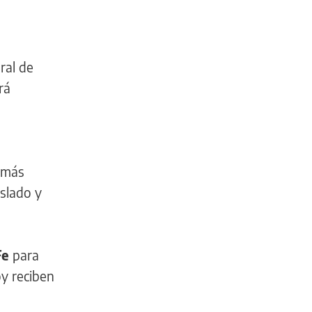
ral de
rá
 más
aslado y
Fe
para
oy reciben