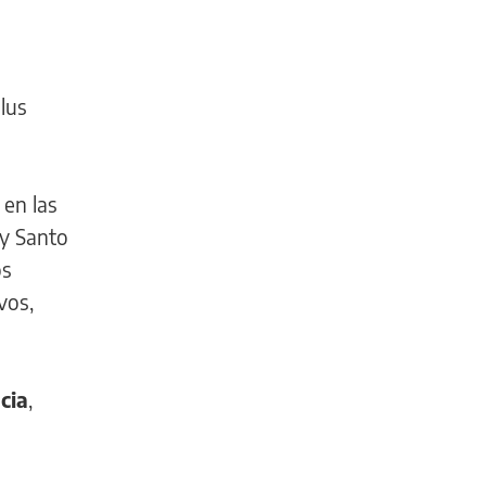
plus
en las
 y Santo
os
vos,
cia
,