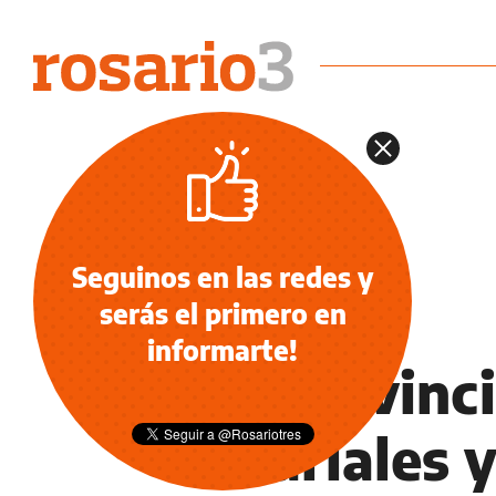
Seguinos en las redes y
serás el primero en
POLICIALES
informarte!
La Provinc
salariales 