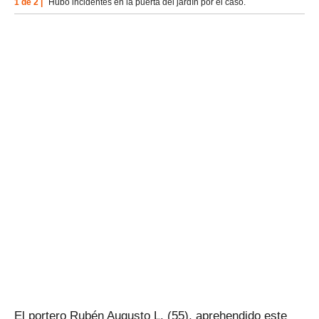
1 de 2 |
Hubo incidentes en la puerta del jardín por el caso.
El portero Rubén Augusto L. (55), aprehendido este