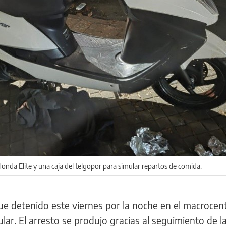
nda Elite y una caja del telgopor para simular repartos de comida.
ue detenido este viernes por la noche en el macrocen
lar. El arresto se produjo gracias al seguimiento de l