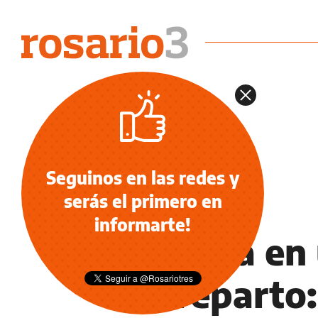
Seguinos en las redes y
serás el primero en
POLICIALES
informarte!
Robaba en 
de reparto: