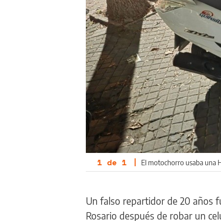
1
de
1
|
El motochorro usaba una Ho
Un falso repartidor de 20 años f
Rosario después de robar un celu