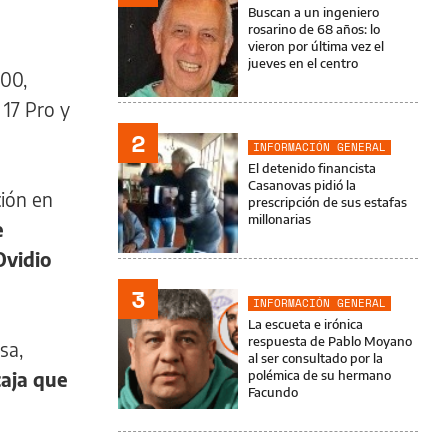
Buscan a un ingeniero
rosarino de 68 años: lo
vieron por última vez el
jueves en el centro
000,
 17 Pro y
2
INFORMACIÓN GENERAL
El detenido financista
Casanovas pidió la
ción en
prescripción de sus estafas
millonarias
e
Ovidio
3
INFORMACIÓN GENERAL
La escueta e irónica
respuesta de Pablo Moyano
sa,
al ser consultado por la
caja que
polémica de su hermano
Facundo