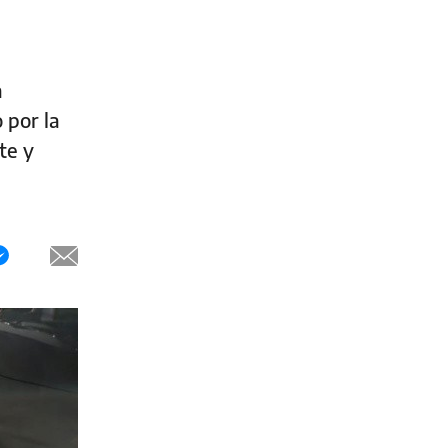
a
 por la
te y