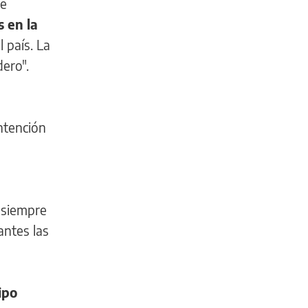
se
s en la
 país. La
dero".
ntención
 siempre
antes las
ipo