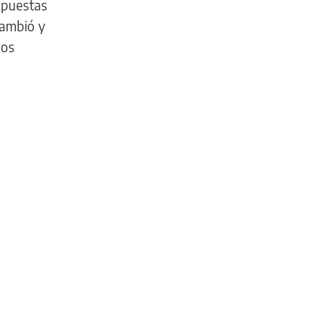
opuestas
cambió y
los