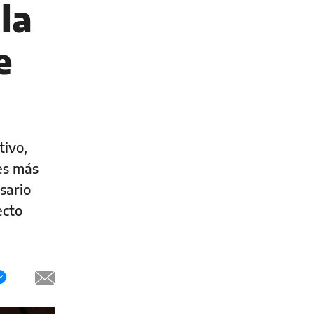
la
e
tivo,
es más
sario
ecto