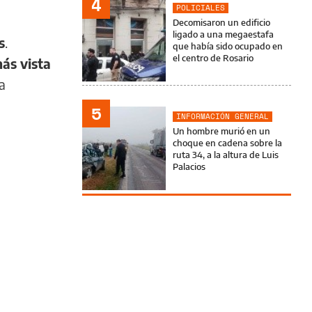
4
POLICIALES
Decomisaron un edificio
ligado a una megaestafa
s
.
que había sido ocupado en
el centro de Rosario
ás vista
a
5
INFORMACIÓN GENERAL
Un hombre murió en un
choque en cadena sobre la
ruta 34, a la altura de Luis
Palacios