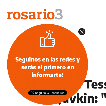
Seguinos en las redes y
serás el primero en
POLÍTICA
informarte!
Miguel Tes
de Javkin: 