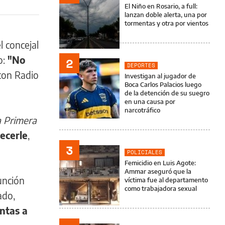
El Niño en Rosario, a full:
lanzan doble alerta, una por
tormentas y otra por vientos
el concejal
o:
"No
2
DEPORTES
 con Radio
Investigan al jugador de
Boca Carlos Palacios luego
de la detención de su suegro
en una causa por
narcotráfico
a Primera
ecerle
,
3
POLICIALES
Femicidio en Luis Agote:
Ammar aseguró que la
unción
víctima fue al departamento
como trabajadora sexual
ado,
ontas a