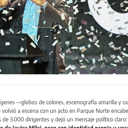
ígenes —globos de colores, escenografía amarilla y c
O volvió a escena con un acto en Parque Norte encab
 de 3.000 dirigentes y dejó un mensaje político claro:
 de Javier Milei, pero con identidad propia y voc