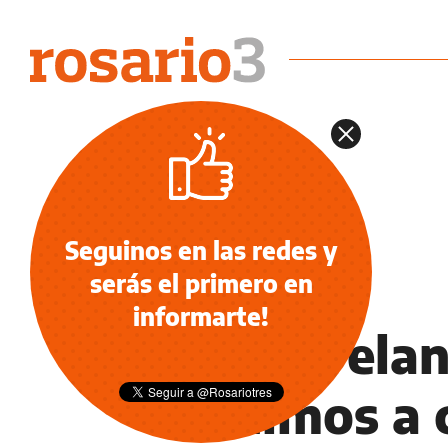
Seguinos en las redes y
serás el primero en
POLÍTICA
informarte!
Macri rela
venimos a 