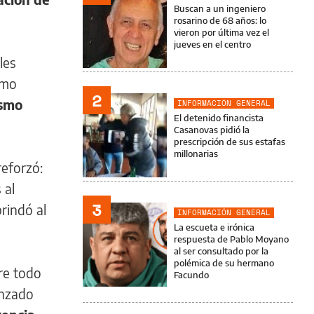
Buscan a un ingeniero
rosarino de 68 años: lo
vieron por última vez el
jueves en el centro
les
imo
2
ismo
INFORMACIÓN GENERAL
El detenido financista
Casanovas pidió la
prescripción de sus estafas
millonarias
reforzó:
 al
3
brindó al
INFORMACIÓN GENERAL
La escueta e irónica
respuesta de Pablo Moyano
al ser consultado por la
polémica de su hermano
re todo
Facundo
anzado