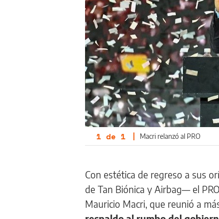
1
de
1
|
Macri relanzó al PRO
Con estética de regreso a sus or
de Tan Biónica y Airbag— el PR
Mauricio Macri, que reunió a más
respaldo al rumbo del gobierno