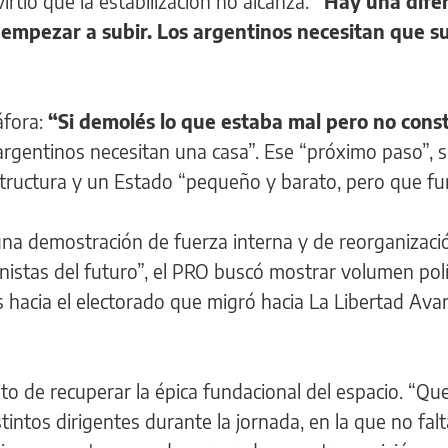
virtió que la estabilización no alcanza.
“Hay una dife
 empezar a subir. Los argentinos necesitan que s
áfora:
“Si demolés lo que estaba mal pero no const
argentinos necesitan una casa”. Ese “próximo paso”, 
aestructura y un Estado “pequeño y barato, pero que fu
na demostración de fuerza interna y de reorganizaci
onistas del futuro”, el PRO buscó mostrar volumen polí
s hacia el electorado que migró hacia La Libertad Ava
to de recuperar la épica fundacional del espacio. “Q
stintos dirigentes durante la jornada, en la que no fal