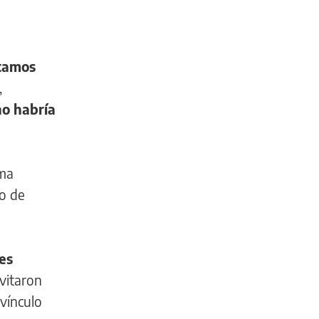
tamos
,
no habría
sma
do de
es
vitaron
vínculo