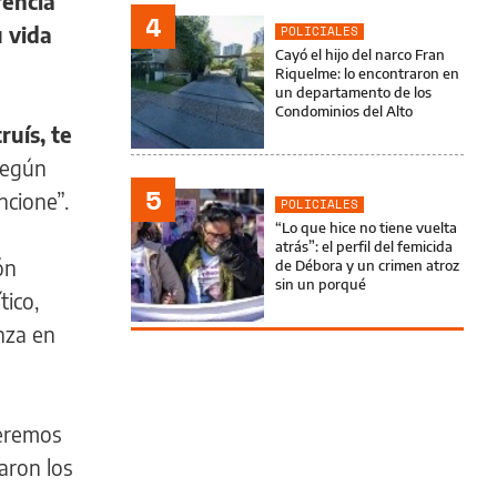
rencia
4
u vida
POLICIALES
Cayó el hijo del narco Fran
Riquelme: lo encontraron en
un departamento de los
Condominios del Alto
ruís, te
según
5
ncione”.
POLICIALES
“Lo que hice no tiene vuelta
atrás”: el perfil del femicida
ón
de Débora y un crimen atroz
sin un porqué
tico,
nza en
ueremos
taron los