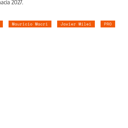
acia 2027.
Mauricio Macri
Javier Milei
PRO