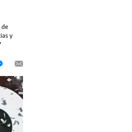
s de
ias y
7