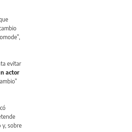
 que
 cambio
comode”,
ta evitar
un actor
 cambio”
scó
etende
 y, sobre