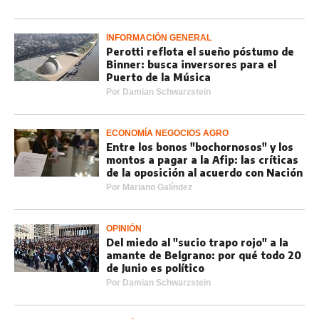
INFORMACIÓN GENERAL
Perotti reflota el sueño póstumo de
Binner: busca inversores para el
Puerto de la Música
Por
Damian Schwarzstein
ECONOMÍA NEGOCIOS AGRO
Entre los bonos "bochornosos" y los
montos a pagar a la Afip: las críticas
de la oposición al acuerdo con Nación
Por
Mariano Galíndez
OPINIÓN
Del miedo al "sucio trapo rojo" a la
amante de Belgrano: por qué todo 20
de Junio es político
Por
Damian Schwarzstein