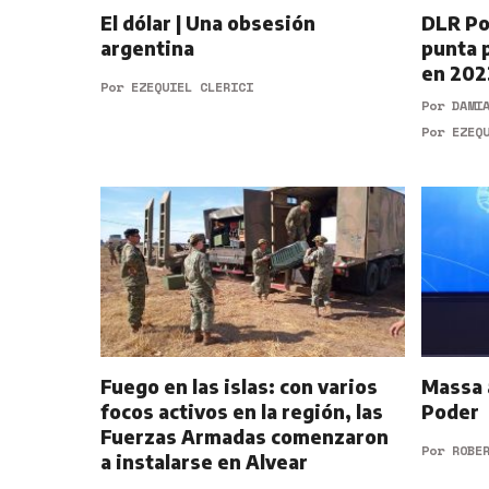
El dólar | Una obsesión
DLR Pol
argentina
punta 
en 202
Por
EZEQUIEL CLERICI
Por
DAMI
Por
EZEQ
Fuego en las islas: con varios
Massa a
focos activos en la región, las
Poder
Fuerzas Armadas comenzaron
Por
ROBE
a instalarse en Alvear