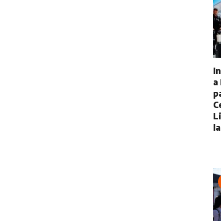
I
a
p
C
L
l