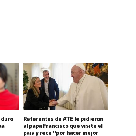
l duro
Referentes de ATE le pidieron
aá
al papa Francisco que visite el
país y rece “por hacer mejor