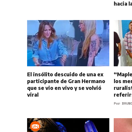
hacia l
El insólito descuido de una ex
“Maple,
participante de Gran Hermano
los me
que se vio en vivo y se volvió
ruralis
viral
referir
Por
BRUN