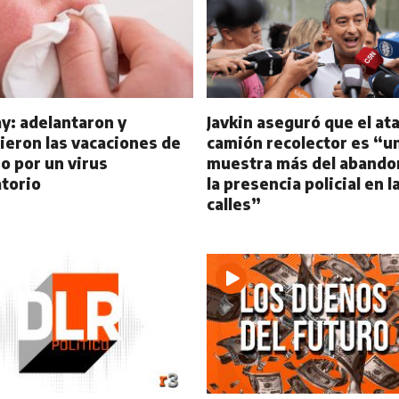
y: adelantaron y
Javkin aseguró que el at
ieron las vacaciones de
camión recolector es “u
o por un virus
muestra más del abando
atorio
la presencia policial en l
calles”