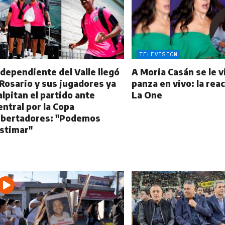
TELEVISIÓN
ndependiente del Valle llegó
A Moria Casán se le vi
 Rosario y sus jugadores ya
panza en vivo: la rea
alpitan el partido ante
La One
entral por la Copa
ibertadores: "Podemos
astimar"