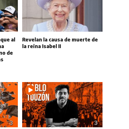
aque al
Revelan la causa de muerte de
na
la reina Isabel II
no de
as