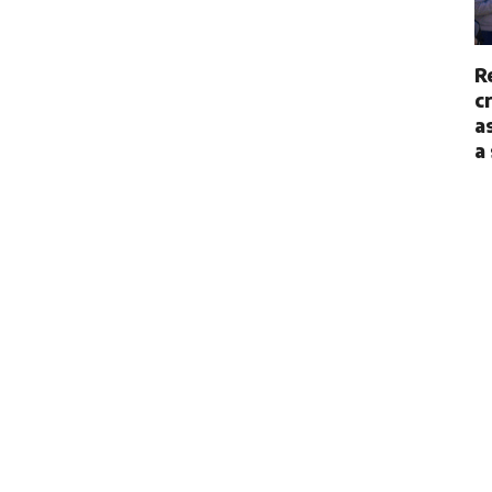
R
c
a
a