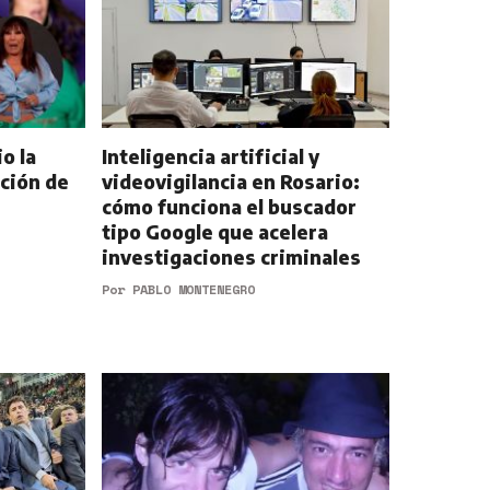
o la
Inteligencia artificial y
cción de
videovigilancia en Rosario:
cómo funciona el buscador
tipo Google que acelera
investigaciones criminales
Por
PABLO MONTENEGRO