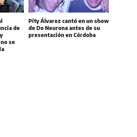
l
Pity Álvarez cantó en un show
uncia de
de Do Neurona antes de su
 y
presentación en Córdoba
 no se
ia