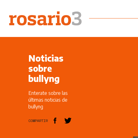
Noticias
sobre
bullyng
Enterate sobre las
últimas noticias de
bullyng
COMPARTIR