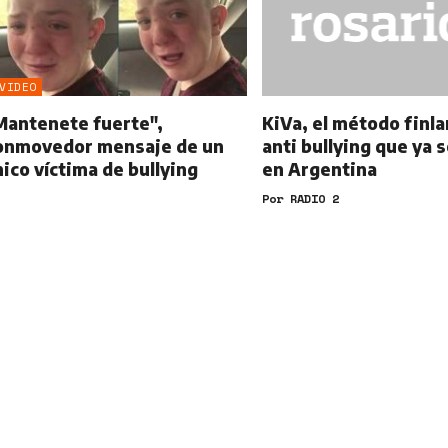
VIDEO
Mantenete fuerte",
KiVa, el método finl
onmovedor mensaje de un
anti bullying que ya s
hico víctima de bullying
en Argentina
Por
RADIO 2