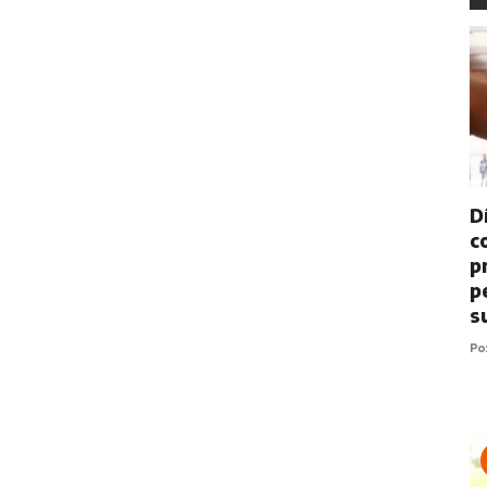
D
c
p
p
s
P