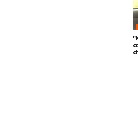
"
c
c