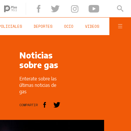
POLICIALES
DEPORTES
OCIO
VIDEOS
Noticias
sobre gas
Enterate sobre las
últimas noticias de
gas
COMPARTIR