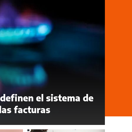
edefinen el sistema de
las facturas