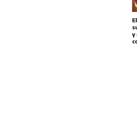
E
s
y
c