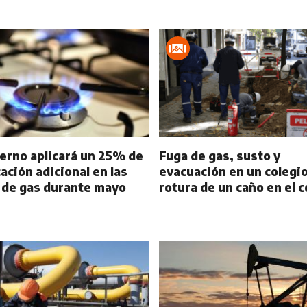
ierno aplicará un 25% de
Fuga de gas, susto y
ación adicional en las
evacuación en un colegio
s de gas durante mayo
rotura de un caño en el 