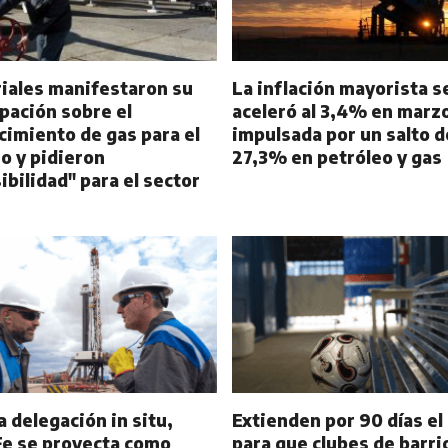
riales manifestaron su
La inflación mayorista s
pación sobre el
aceleró al 3,4% en marz
cimiento de gas para el
impulsada por un salto d
o y pidieron
27,3% en petróleo y gas
ibilidad" para el sector
 delegación in situ,
Extienden por 90 días el
Fe se proyecta como
para que clubes de barri