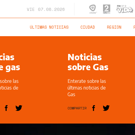
VIE
07.08.2026
ÚLTIMAS NOTICIAS
CIUDAD
REGIÓN
cias
Noticias
e gas
sobre Gas
sobre las
Enterate sobre las
oticias de
últimas noticias de
Gas
COMPARTIR