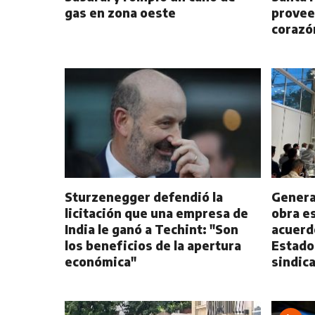
gas en zona oeste
provee
corazó
Sturzenegger defendió la
Genera
licitación que una empresa de
obra e
India le ganó a Techint: "Son
acuerdo
los beneficios de la apertura
Estado,
económica"
sindica