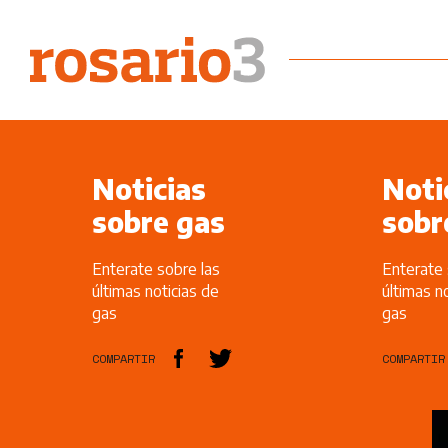
Noticias
Noti
sobre gas
sobr
Enterate sobre las
Enterate 
últimas noticias de
últimas n
gas
gas
COMPARTIR
COMPARTIR