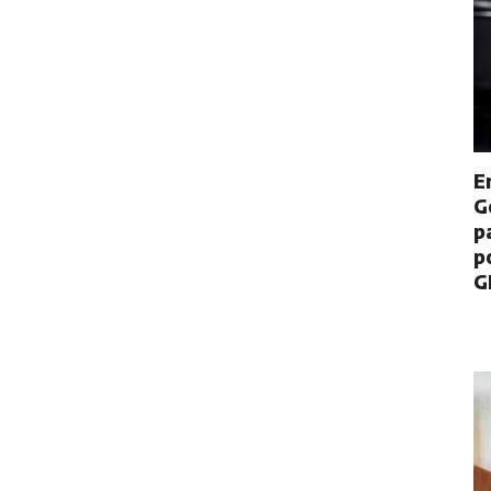
E
G
p
p
G