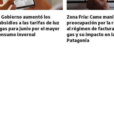
l Gobierno aumentó los
Zona Fría: Came man
ubsidios a las tarifas de luz
preocupación por la 
 gas para junio por el mayor
al régimen de factura
onsumo invernal
gas y su impacto en l
Patagonia