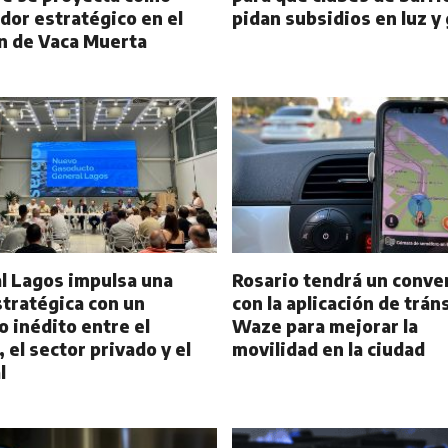
dor estratégico en el
pidan subsidios en luz y
n de Vaca Muerta
l Lagos impulsa una
Rosario tendrá un conve
stratégica con un
con la aplicación de trán
 inédito entre el
Waze para mejorar la
 el sector privado y el
movilidad en la ciudad
l