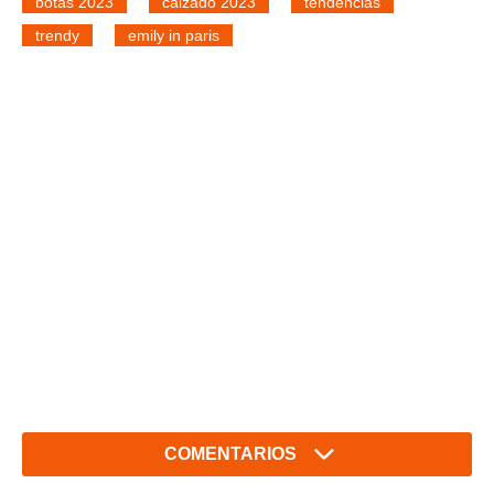
botas 2023
calzado 2023
tendencias
trendy
emily in paris
COMENTARIOS