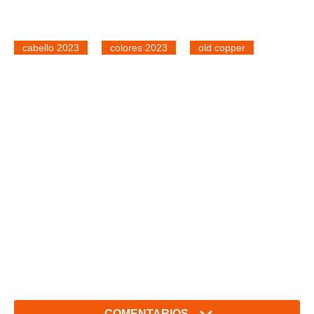
cabello 2023
colores 2023
old copper
COMENTARIOS