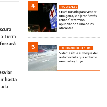
4
POLICIALES
Cruzó Rosario para vender
una gorra, le dijeron “estás
robado” y terminó
apuñalando a uno de los
atacantes
scura
a Tierra
sforzará
5
INFORMACIÓN GENERAL
Video: así fue el choque del
automovilista que embistió
una moto y huyó
esviar
ir hasta
cada