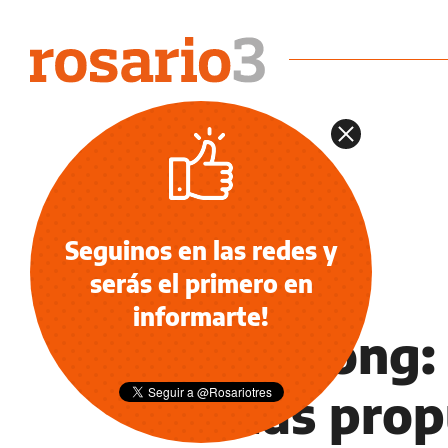
Seguinos en las redes y
serás el primero en
VIDEOJUEGOS
informarte!
"Wo Long: 
de las pro