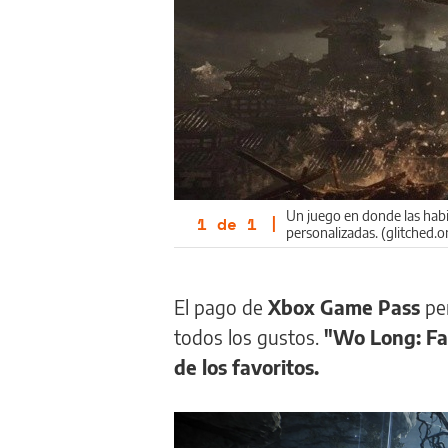
Un juego en donde las hab
1
de
1
|
personalizadas. (glitched.o
El pago de
Xbox Game Pass
pe
todos los gustos.
"Wo Long: Fal
de los favoritos.