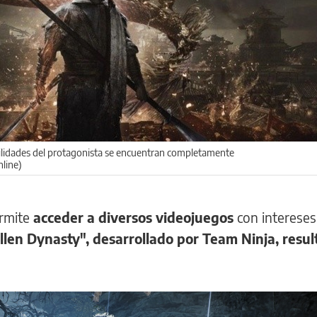
ilidades del protagonista se encuentran completamente
nline)
rmite
acceder a diversos videojuegos
con intereses
len Dynasty", desarrollado por Team Ninja, resul