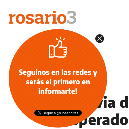
Seguinos en las redes y
serás el primero en
ECONOMÍA NEGOCIOS AGRO
informarte!
La Previa d
inesperado 