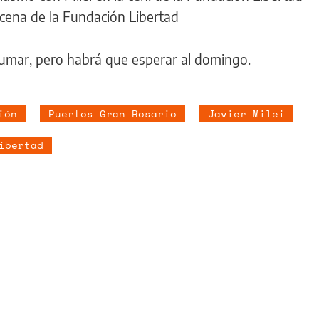
 cena de la Fundación Libertad
umar, pero habrá que esperar al domingo.
ión
Puertos Gran Rosario
Javier Milei
ibertad