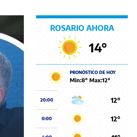
ROSARIO AHORA
14
°
PRONÓSTICO DE HOY
Min:
8
° Max:
12
°
12°
20:00
12°
0:00