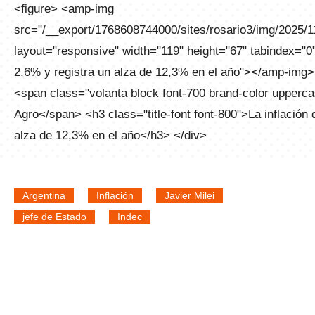
<figure> <amp-img
src="/__export/1768608744000/sites/rosario3/img/2025/1
layout="responsive" width="119" height="67" tabindex="0" 
2,6% y registra un alza de 12,3% en el año"></amp-img> 
<span class="volanta block font-700 brand-color upper
Agro</span> <h3 class="title-font font-800">La inflación d
alza de 12,3% en el año</h3> </div>
Argentina
Inflación
Javier Milei
jefe de Estado
Indec