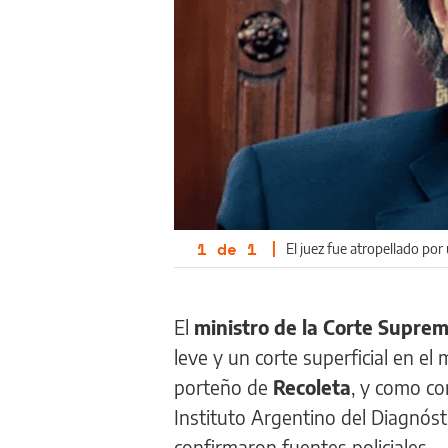
1
de
1
|
El juez fue atropellado por u
El
ministro de la Corte Suprem
leve y un corte superficial en el
porteño de
Recoleta
, y como co
Instituto Argentino del Diagnóst
confirmaron fuentes policiales.