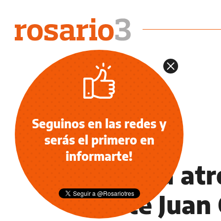
Seguinos en las redes y
serás el primero en
INFORMACIÓN GENERAL
informarte!
Ciclista atr
Corte Juan