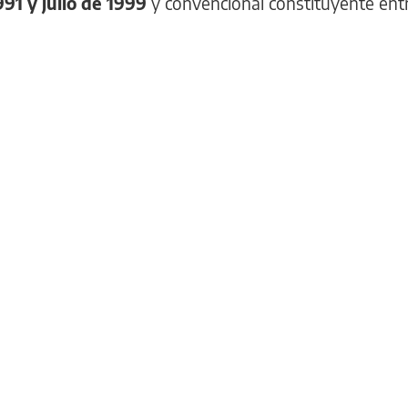
91 y julio de 1999
y convencional constituyente en