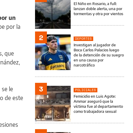
El Niño en Rosario, a full:
lanzan doble alerta, una por
tormentas y otra por vientos
por un
pe por la
2
DEPORTES
Investigan al jugador de
Boca Carlos Palacios luego
s, que
de la detención de su suegro
en una causa por
rnández,
narcotráfico
3
 se le
POLICIALES
Femicidio en Luis Agote:
o de este
Ammar aseguró que la
víctima fue al departamento
como trabajadora sexual
lesiones