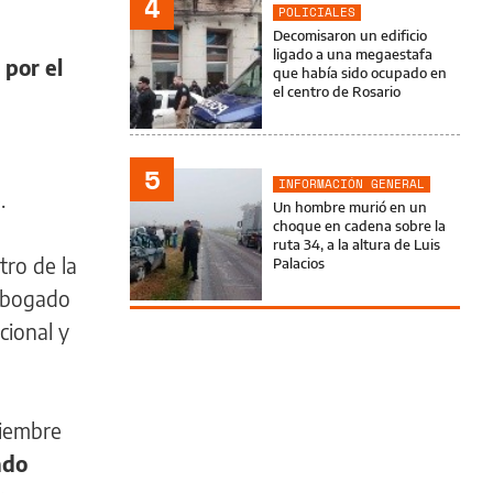
4
POLICIALES
Decomisaron un edificio
ligado a una megaestafa
por el
que había sido ocupado en
el centro de Rosario
5
INFORMACIÓN GENERAL
.
Un hombre murió en un
choque en cadena sobre la
ruta 34, a la altura de Luis
tro de la
Palacios
 abogado
cional y
ciembre
ado