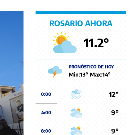
ROSARIO AHORA
11.2
°
PRONÓSTICO DE HOY
Min:
13
° Max:
14
°
12°
0:00
9°
4:00
9°
8:00