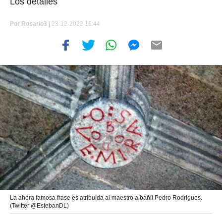
Los detalles
Por
Rosario3 |
23-12-2022 16:44
La ahora famosa frase es atribuida al maestro albañil Pedro Rodrígues.
(Twitter @EstebanDL)