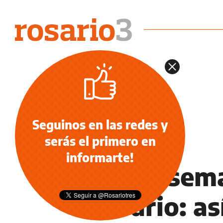
Seguinos en las redes y
serás el primero en
INFORMACIÓN GENERAL
informarte!
Fin de sem
Rosario: as