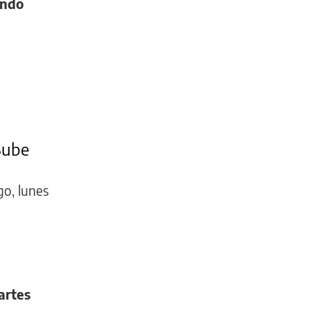
endo
Sube
o, lunes
artes