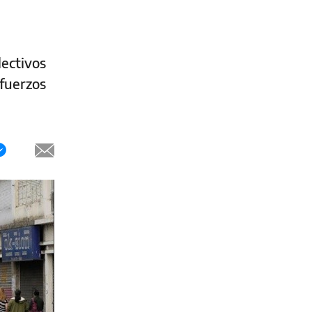
lectivos
efuerzos