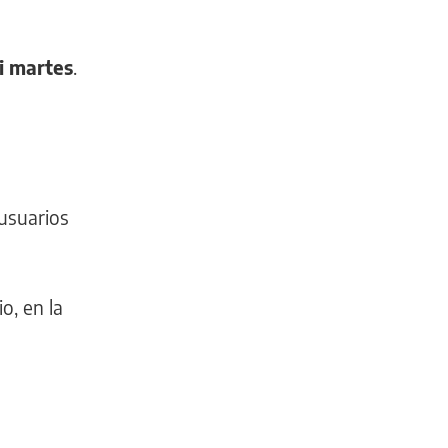
i martes
.
 usuarios
o, en la