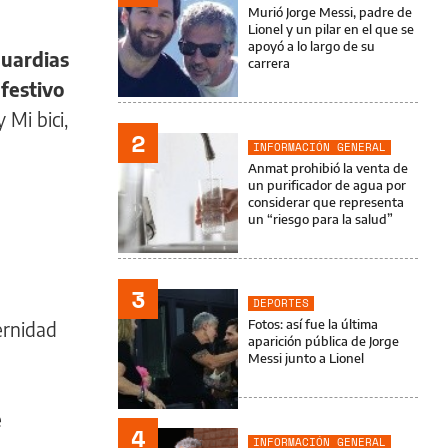
Murió Jorge Messi, padre de
Lionel y un pilar en el que se
apoyó a lo largo de su
guardias
carrera
 festivo
y Mi bici,
2
INFORMACIÓN GENERAL
Anmat prohibió la venta de
un purificador de agua por
considerar que representa
un “riesgo para la salud”
3
DEPORTES
Fotos: así fue la última
ternidad
aparición pública de Jorge
Messi junto a Lionel
e
4
INFORMACIÓN GENERAL