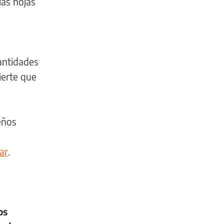
las hojas
cantidades
ierte que
eños
ar
.
os