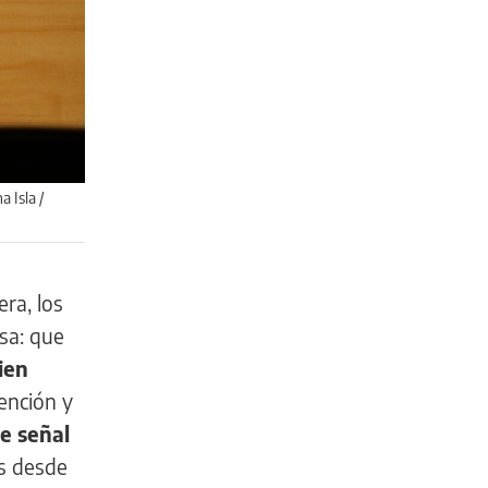
 Isla /
era, los
sa: que
ien
ención y
e señal
s desde