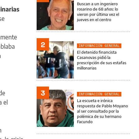
Buscan a un ingeniero
inarias
rosarino de 68 años: lo
vieron por última vez el
se
jueves en el centro
temente
2
ablaba
INFORMACIÓN GENERAL
El detenido financista
a
Casanovas pidió la
prescripción de sus estafas
millonarias
3
de
INFORMACIÓN GENERAL
La escueta e irónica
 el
respuesta de Pablo Moyano
al ser consultado por la
polémica de su hermano
Facundo
n