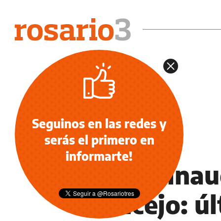
Seguinos en las redes y
serás el primero en
INFORMACIÓN GENERAL
informarte!
Javkin inau
Concejo: úl