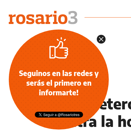
Seguinos en las redes y
serás el primero en
INFORMACIÓN GENERAL
informarte!
“Soy heter
contra la 