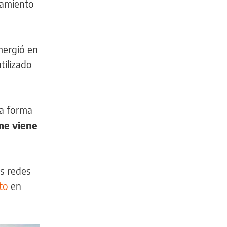
namiento
ergió en
tilizado
na forma
me viene
us redes
to
en