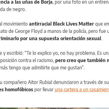
encia a las uñas de Borja
, por una foto en un entre
ada de negro.
 al movimiento
antirracial Black Lives Matter
que em
nato de George Floyd a manos de la policía, pero fue u
riminarlo por una supuesta orientación sexual
.
e y escribió: “Te lo explico yo, no hay problema. Es u
 posición contra el racismo,
pero creo que también 
más tengo que admitirte que me gustan”.
 su compañero Aitor Rubial denunciaron a través de s
es homofóbicos
por llevar
una cartera a un casamien