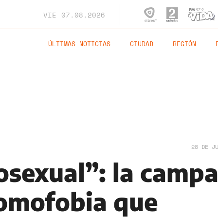
VIE
07.08.2026
ÚLTIMAS NOTICIAS
CIUDAD
REGIÓN
28 DE J
osexual”: la camp
homofobia que