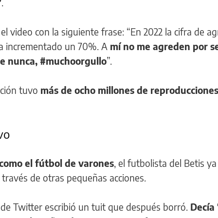
”
.
l video con la siguiente frase: “En 2022 la cifra de a
 ha incrementado un 70%. A
mí no me agreden por s
ue nunca, #muchoorgullo
”.
ación tuvo
más de ocho millones de reproduccione
vo
como el fútbol de varones
, el futbolista del Betis y
 través de otras pequeñas acciones.
 de Twitter escribió un tuit que después borró.
Decía