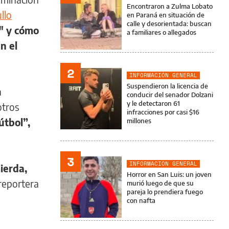
Encontraron a Zulma Lobato
llo
en Paraná en situación de
calle y desorientada: buscan
" y cómo
a familiares o allegados
n el
2
INFORMACIÓN GENERAL
Suspendieron la licencia de
a
conducir del senador Dolzani
y le detectaron 61
otros
infracciones por casi $16
útbol”,
millones
3
INFORMACIÓN GENERAL
ierda,
Horror en San Luis: un joven
reportera
murió luego de que su
pareja lo prendiera fuego
con nafta