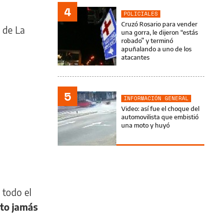
4
POLICIALES
Cruzó Rosario para vender
 de La
una gorra, le dijeron “estás
robado” y terminó
apuñalando a uno de los
atacantes
5
INFORMACIÓN GENERAL
Video: así fue el choque del
automovilista que embistió
una moto y huyó
 todo el
to jamás