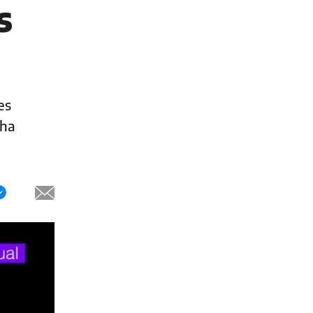
s
es
cha