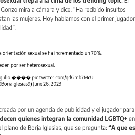
osexual trepa a la cima de los trending topic
. El
onzo mira a cámara y dice: “Ha recibido insultos
stan las mujeres. Hoy hablamos con el primer jugador
lidad”.
 la orientación sexual se ha incrementado un 70%.
den por ser heterosexual.
gullo
��️��
pic.twitter.com/qdGmb7McUL
@BorjaIglesias9)
June 26, 2023
creada por un agencia de publicidad y el jugador para
 padecen quienes integran la comunidad LGBTQ+
en
 al plano de Borja Iglesias, que se pregunta:
“A que es