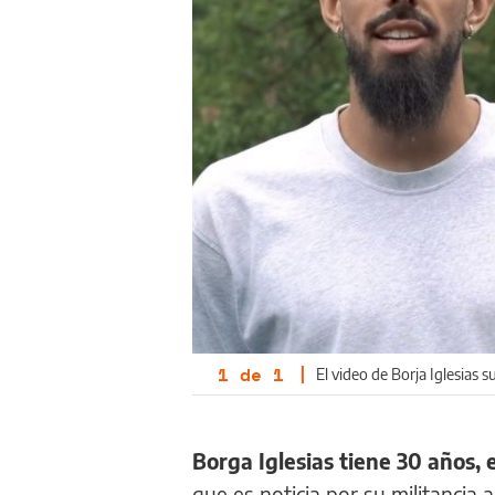
1
de
1
|
El video de Borja Iglesias 
Borga Iglesias tiene 30 años, 
que es noticia por su militancia 