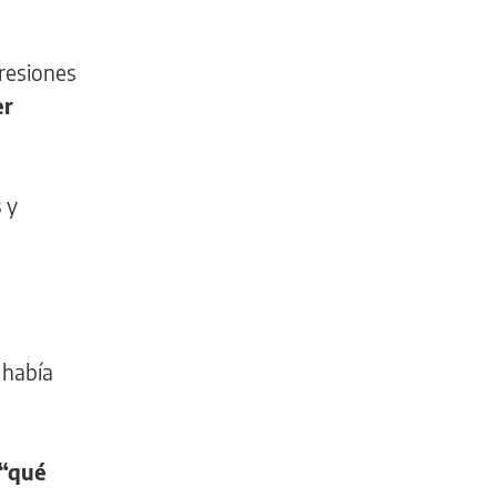
gresiones
er
s
y
a había
 “qué