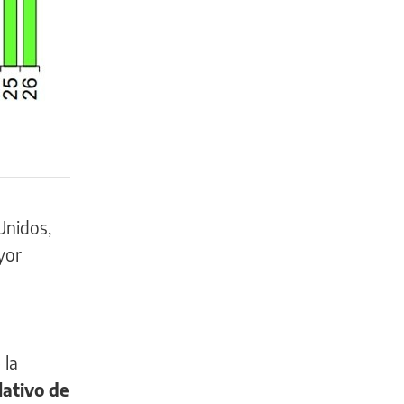
Unidos,
yor
 la
lativo de