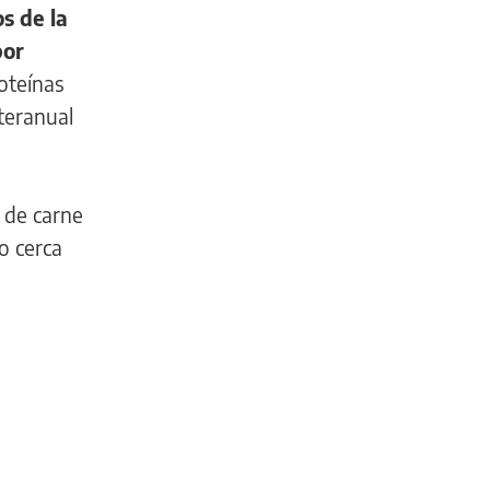
os de la
por
oteínas
teranual
o de carne
o cerca