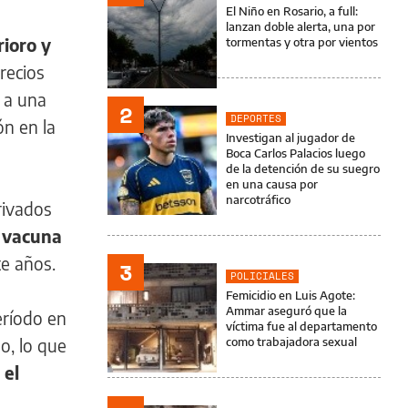
El Niño en Rosario, a full:
lanzan doble alerta, una por
ioro y
tormentas y otra por vientos
recios
ó a una
2
DEPORTES
ón en la
Investigan al jugador de
Boca Carlos Palacios luego
de la detención de su suegro
en una causa por
narcotráfico
rivados
e vacuna
te años.
3
POLICIALES
Femicidio en Luis Agote:
Ammar aseguró que la
eríodo en
víctima fue al departamento
o, lo que
como trabajadora sexual
 el