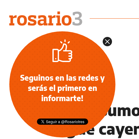
Seguinos en las redes y
serás el primero en
INFORMACIÓN GENERAL
informarte!
El consumo
sigue cayen