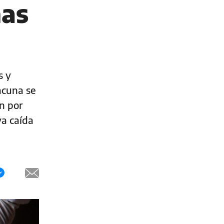
mas
s y
acuna se
on por
va caída