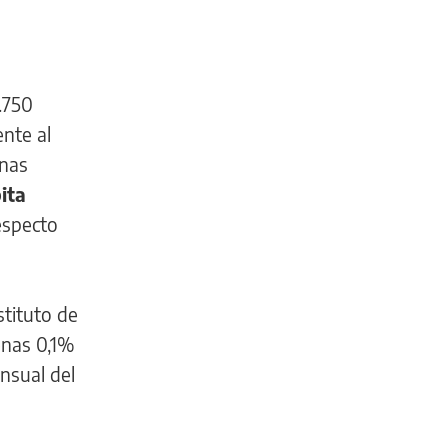
.750
ente al
unas
ita
respecto
stituto de
enas 0,1%
nsual del