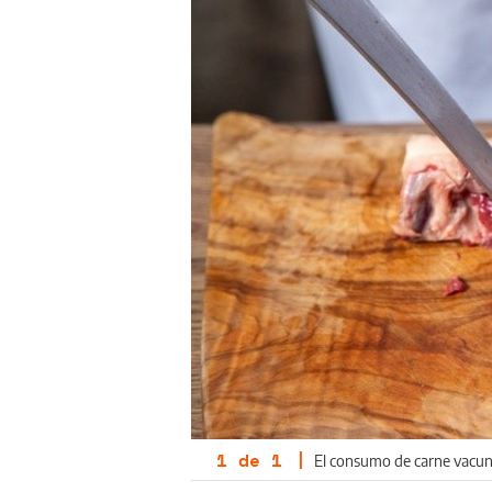
1
de
1
|
El consumo de carne vacuna