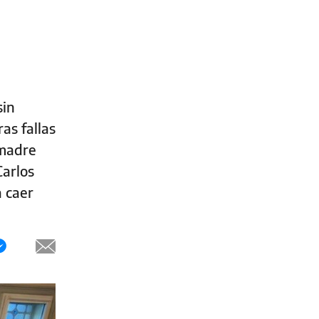
sin
as fallas
 madre
Carlos
a caer