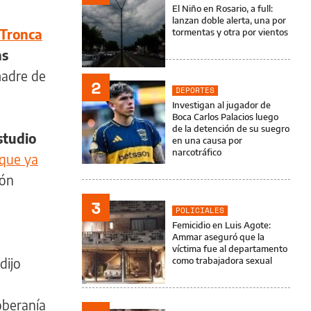
El Niño en Rosario, a full:
lanzan doble alerta, una por
 Tronca
tormentas y otra por vientos
as
 madre de
2
DEPORTES
Investigan al jugador de
Boca Carlos Palacios luego
de la detención de su suegro
studio
en una causa por
narcotráfico
 que ya
ión
3
POLICIALES
Femicidio en Luis Agote:
Ammar aseguró que la
víctima fue al departamento
dijo
como trabajadora sexual
oberanía