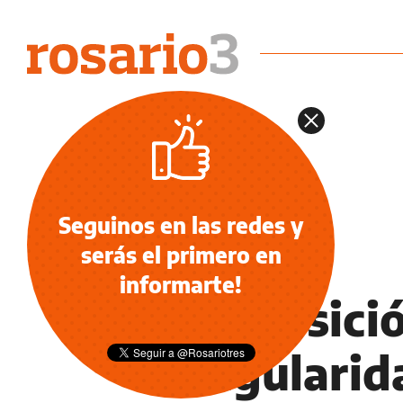
Seguinos en las redes y
serás el primero en
INFORMACIÓN GENERAL
informarte!
La oposici
irregularid