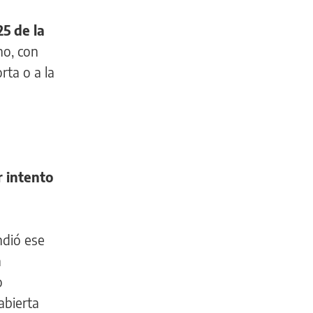
5 de la
o, con
rta o a la
r intento
ndió ese
a
o
abierta