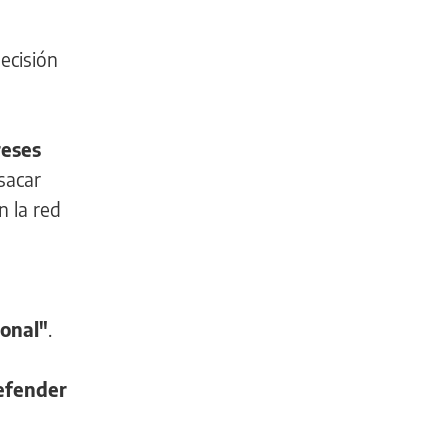
decisión
reses
sacar
n la red
ional"
.
defender