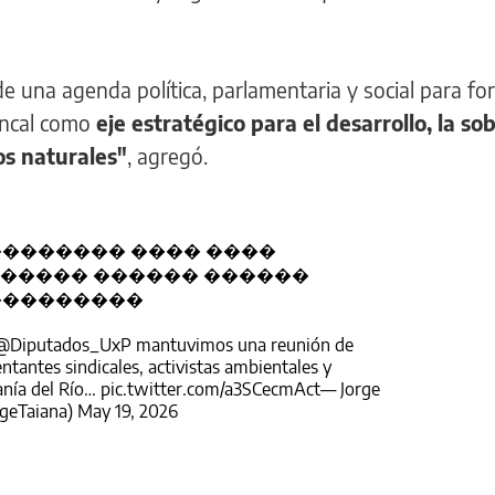
 una agenda política, parlamentaria y social para fort
oncal como
eje estratégico para el desarrollo, la so
os naturales"
, agregó.
������� ���� ����
����� ������ ������
���������
@Diputados_UxP
mantuvimos una reunión de
entantes sindicales, activistas ambientales y
anía del Río…
pic.twitter.com/a3SCecmAct
— Jorge
rgeTaiana)
May 19, 2026