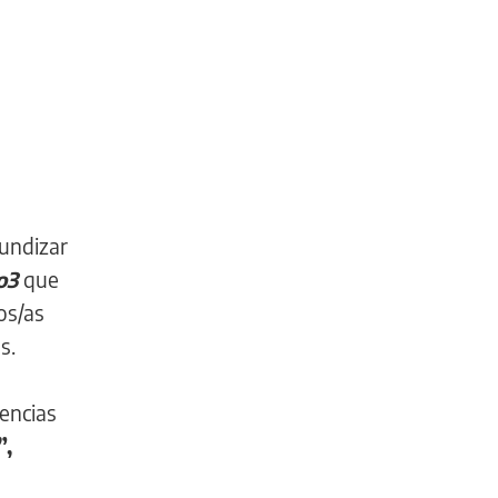
fundizar
io3
que
os/as
s.
encias
”,