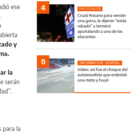
4
ndió ese
POLICIALES
a
Cruzó Rosario para vender
una gorra, le dijeron “estás
o
robado” y terminó
apuñalando a uno de los
abierta
atacantes
zado y
ema.
5
INFORMACIÓN GENERAL
Video: así fue el choque del
ar la
automovilista que embistió
una moto y huyó
ue serán
dad”.
s para la