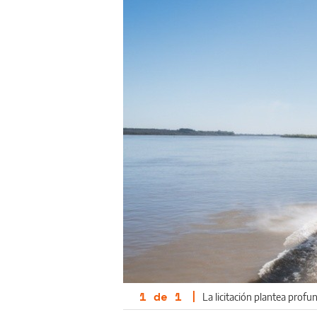
1
de
1
|
La licitación plantea profu