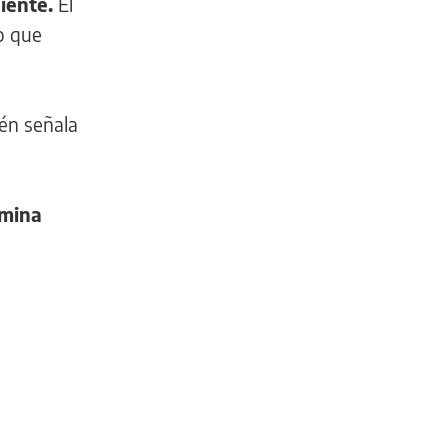
diente.
El
o que
én señala
rmina