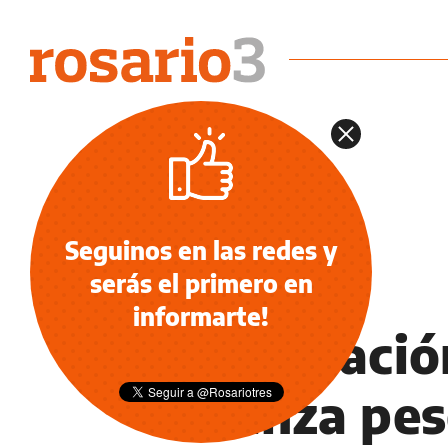
Seguinos en las redes y
serás el primero en
INFORMACIÓN GENERAL
informarte!
La licitaci
avanza pese