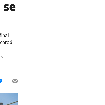
 se
final
ecordó
n
as