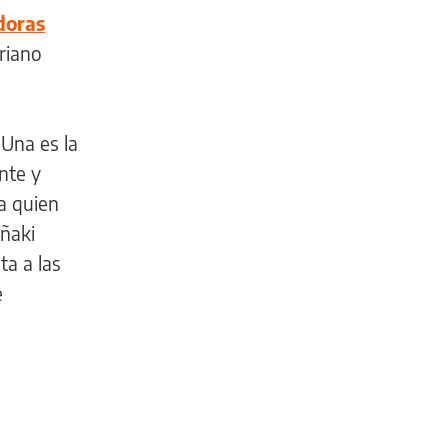
doras
riano
Una es la
nte y
a quien
Iñaki
ta a las
e