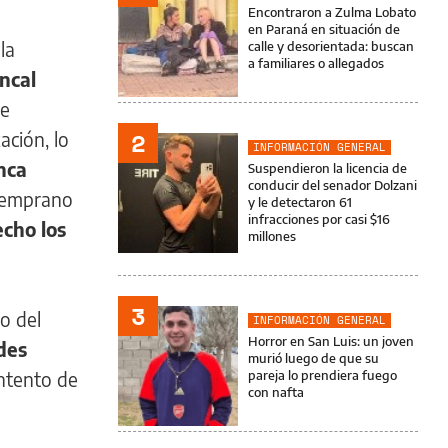
Encontraron a Zulma Lobato
en Paraná en situación de
la
calle y desorientada: buscan
a familiares o allegados
oncal
ne
2
ación, lo
INFORMACIÓN GENERAL
nca
Suspendieron la licencia de
conducir del senador Dolzani
 temprano
y le detectaron 61
infracciones por casi $16
cho los
millones
3
o del
INFORMACIÓN GENERAL
Horror en San Luis: un joven
des
murió luego de que su
intento de
pareja lo prendiera fuego
con nafta