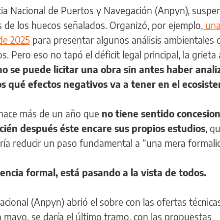
ncia Nacional de Puertos y Navegación (Anpyn), suspe
s de los huecos señalados. Organizó, por ejemplo,
un
de 2025
para presentar algunos análisis ambientales 
Pero eso no tapó el déficit legal principal, la grieta 
no se puede licitar una obra sin antes haber anali
s qué efectos negativos va a tener en el ecosist
o hace más de un año que
no tiene sentido concesion
cién después éste encare sus propios estudios
, q
Sería reducir un paso fundamental a “una mera formali
tencia formal, está pasando a la vista de todos.
acional (Anpyn) abrió el sobre con las ofertas técnica
n mayo, se daría el último tramo, con las propuestas