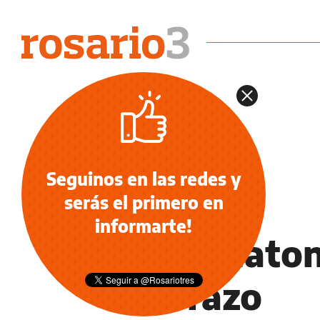
Seguinos en las redes y
serás el primero en
NOTICIAS
informarte!
A la peaton
el brazo