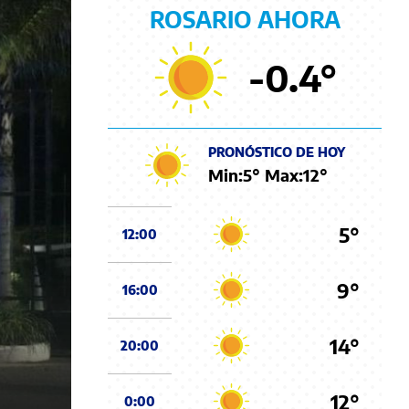
ROSARIO AHORA
-0.4
°
PRONÓSTICO DE HOY
Min:
5
° Max:
12
°
5°
12:00
9°
16:00
14°
20:00
12°
0:00