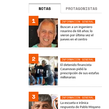
NOTAS
PROTAGONISTAS
1
INFORMACIÓN GENERAL
Buscan a un ingeniero
rosarino de 68 años: lo
vieron por última vez el
jueves en el centro
2
INFORMACIÓN GENERAL
El detenido financista
Casanovas pidió la
prescripción de sus estafas
millonarias
3
INFORMACIÓN GENERAL
La escueta e irónica
respuesta de Pablo Moyano