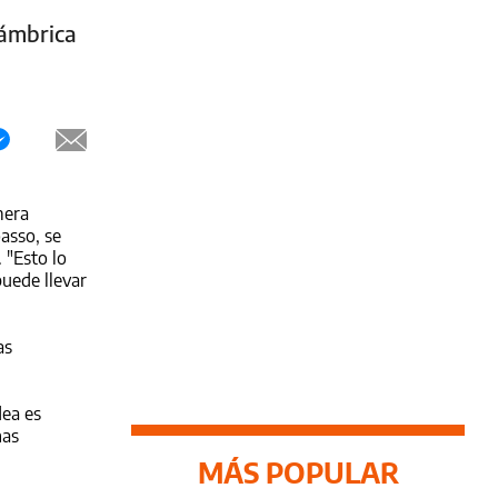
lámbrica
mera
asso, se
 "Esto lo
puede llevar
as
dea es
nas
MÁS POPULAR