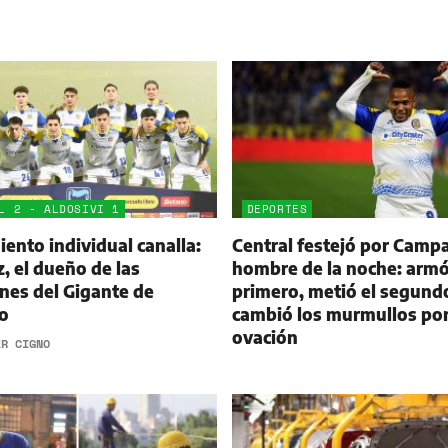
L 2 - ALDOSIVI 1
DEPORTES
ento individual canalla:
Central festejó por Campa
 el dueño de las
hombre de la noche: armó
nes del Gigante de
primero, metió el segund
o
cambió los murmullos po
ovación
ER CIGNO