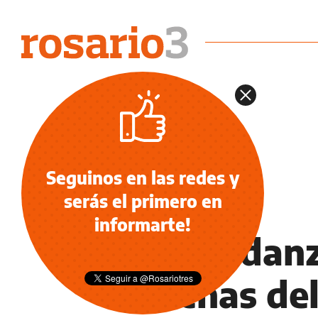
Seguinos en las redes y
serás el primero en
NOTICIAS
informarte!
Abbondanzi
hinchas de