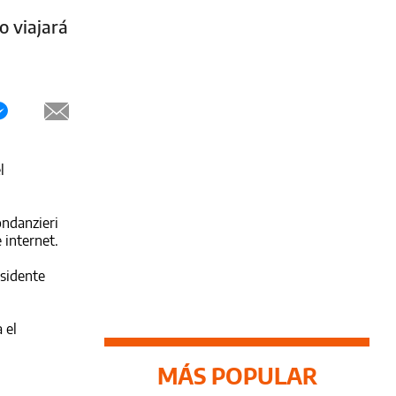
o viajará
l
ondanzieri
 internet.
esidente
 el
MÁS POPULAR