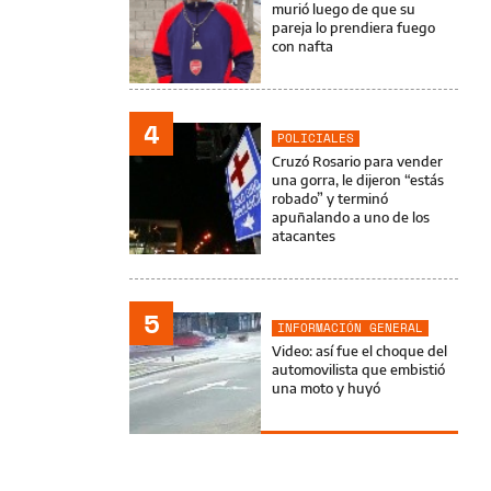
murió luego de que su
pareja lo prendiera fuego
con nafta
4
POLICIALES
Cruzó Rosario para vender
una gorra, le dijeron “estás
robado” y terminó
apuñalando a uno de los
atacantes
5
INFORMACIÓN GENERAL
Video: así fue el choque del
automovilista que embistió
una moto y huyó