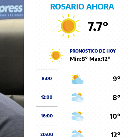
ROSARIO AHORA
7.7
°
PRONÓSTICO DE HOY
Min:
8
° Max:
12
°
9°
8:00
8°
12:00
10°
16:00
12°
20:00