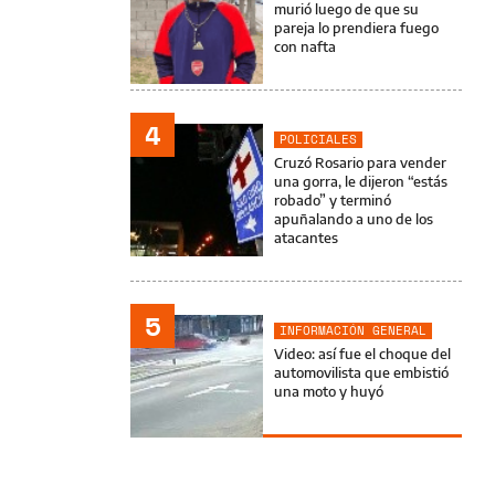
murió luego de que su
pareja lo prendiera fuego
con nafta
4
POLICIALES
Cruzó Rosario para vender
una gorra, le dijeron “estás
robado” y terminó
apuñalando a uno de los
atacantes
5
INFORMACIÓN GENERAL
Video: así fue el choque del
automovilista que embistió
una moto y huyó