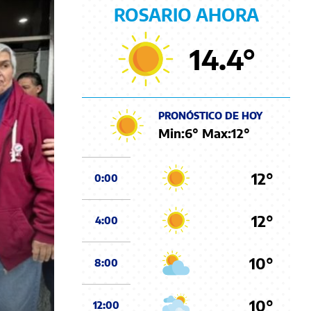
ROSARIO AHORA
14.4
°
PRONÓSTICO DE HOY
Min:
6
° Max:
12
°
12°
0:00
12°
4:00
10°
8:00
10°
12:00