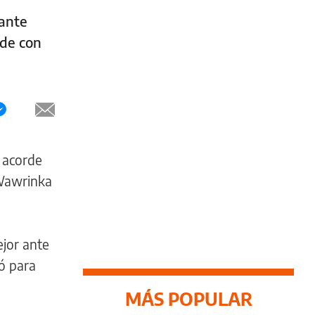
 ante
ide con
 acorde
 Wawrinka
ejor ante
hó para
MÁS POPULAR