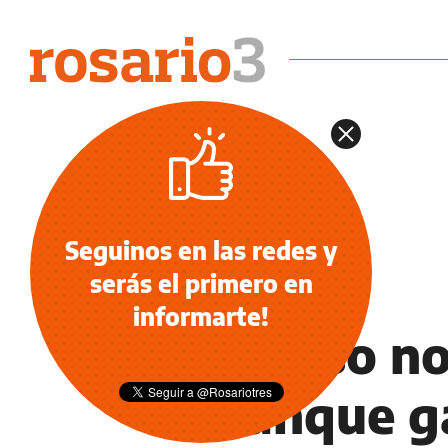
Seguinos en las redes y
serás el primero en
NOTICIAS
informarte!
Acasuso no
arranque g