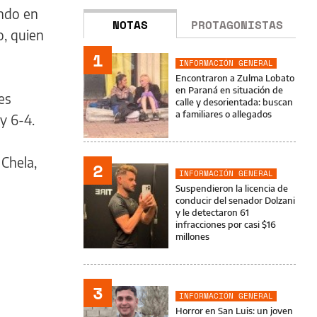
ando en
NOTAS
PROTAGONISTAS
o, quien
1
INFORMACIÓN GENERAL
Encontraron a Zulma Lobato
en Paraná en situación de
es
calle y desorientada: buscan
a familiares o allegados
y 6-4.
Chela,
2
INFORMACIÓN GENERAL
Suspendieron la licencia de
conducir del senador Dolzani
y le detectaron 61
infracciones por casi $16
millones
3
INFORMACIÓN GENERAL
Horror en San Luis: un joven