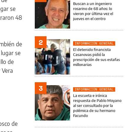
Buscan a un ingeniero
ugar se
rosarino de 68 años: lo
vieron por última vez el
traron 48
jueves en el centro
2
también de
INFORMACIÓN GENERAL
El detenido financista
 lugar se
Casanovas pidió la
prescripción de sus estafas
llo de
millonarias
r Vera
3
INFORMACIÓN GENERAL
La escueta e irónica
respuesta de Pablo Moyano
al ser consultado por la
polémica de su hermano
Facundo
osco de