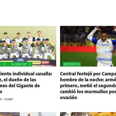
L 2 - ALDOSIVI 1
DEPORTES
ento individual canalla:
Central festejó por Campa
 el dueño de las
hombre de la noche: armó
nes del Gigante de
primero, metió el segund
o
cambió los murmullos po
ovación
ER CIGNO