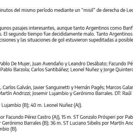
 minutos del mismo período mediante un “misil” de derecha de Le
lgunos pasajes interesantes, aunque tanto Argentinos como Banf
as. El segundo tiempo fue decididamente malo. Tanto Argentino
siones y las situaciones de gol estuvieron supeditadas a posible
; Pablo De Mujer, Juan Avendaño y Leandro Desábato; Facundo Pé
Pablo Barzola; Carlos Santibáñez; Leonel Nuñez y Jorge Quintero
za, Carlos Galván, Javier Sanguinetti y Hernán Pagés; Marcos Galar
Martín Andrizzi; Josemir Lujambio y Gerónimo Barrales. DT: Raúl
r Lujambio (B); 40 m. Leonel Nuñez (AJ).
 Facundo Pérez Castro (AJ), 15 m. ST Gonzalo Prósperi por Pab
r Gerónimo Barrales (B); 36 m. ST Luciano Sibelis por Martín Andr
mbio (B).