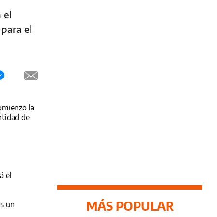
 el
 para el
comienzo la
ntidad de
á el
MÁS POPULAR
as un