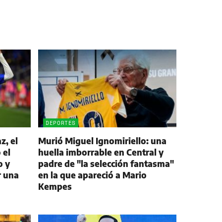
DEPORTES
z, el
Murió Miguel Ignomiriello: una
 el
huella imborrable en Central y
o y
padre de "la selección fantasma"
r una
en la que apareció a Mario
Kempes