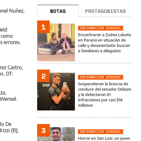
NOTAS
PROTAGONISTAS
onel Nuñez,
1
INFORMACIÓN GENERAL
ield
Encontraron a Zulma Lobato
s como
en Paraná en situación de
s errores.
calle y desorientada: buscan
a familiares o allegados
rez Castro,
2
s. DT:
INFORMACIÓN GENERAL
Suspendieron la licencia de
conducir del senador Dolzani
za,
y le detectaron 61
 Wensel.
infracciones por casi $16
millones
lo De
3
izzi (B);
INFORMACIÓN GENERAL
Horror en San Luis: un joven