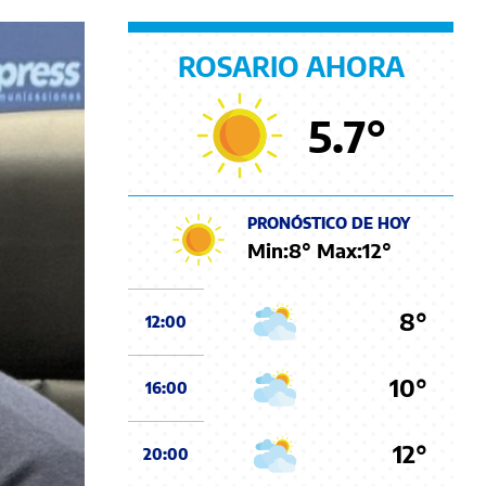
ROSARIO AHORA
5.7
°
PRONÓSTICO DE HOY
Min:
8
° Max:
12
°
8°
12:00
10°
16:00
12°
20:00