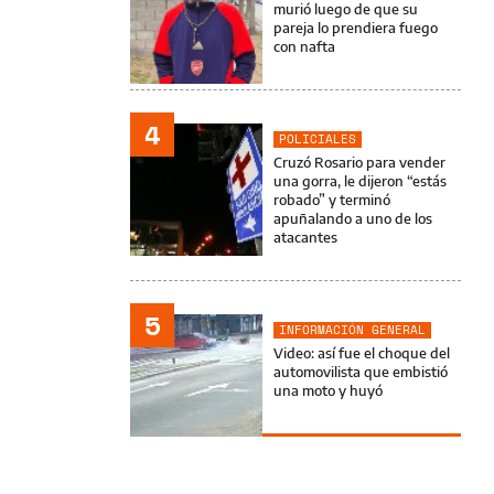
murió luego de que su
pareja lo prendiera fuego
con nafta
4
POLICIALES
Cruzó Rosario para vender
una gorra, le dijeron “estás
robado” y terminó
apuñalando a uno de los
atacantes
5
INFORMACIÓN GENERAL
Video: así fue el choque del
automovilista que embistió
una moto y huyó