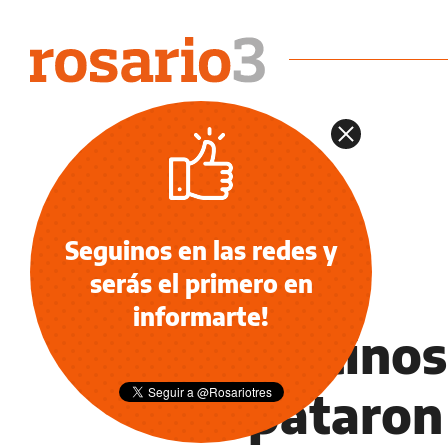
Seguinos en las redes y
serás el primero en
NOTICIAS
informarte!
Argentinos 
empataron 