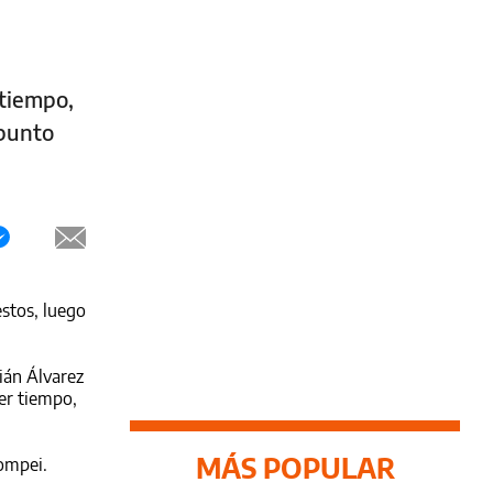
 tiempo,
 punto
estos, luego
ián Álvarez
er tiempo,
MÁS POPULAR
Pompei.