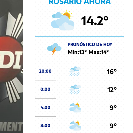
ROSARIO AHORA
14.2
°
PRONÓSTICO DE HOY
Min:
13
° Max:
14
°
16°
20:00
12°
0:00
9°
4:00
9°
8:00