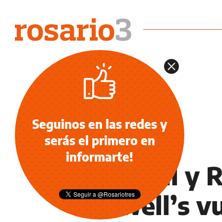
Seguinos en las redes y
serás el primero en
NOTICIAS
informarte!
Arsenal y 
Newell’s vu