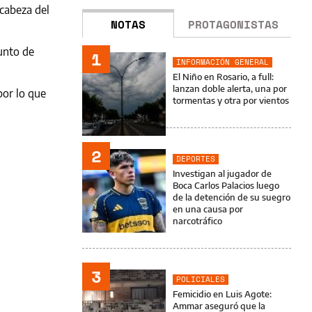
 cabeza del
NOTAS
PROTAGONISTAS
unto de
1
INFORMACIÓN GENERAL
El Niño en Rosario, a full:
lanzan doble alerta, una por
por lo que
tormentas y otra por vientos
2
DEPORTES
Investigan al jugador de
Boca Carlos Palacios luego
de la detención de su suegro
en una causa por
narcotráfico
3
POLICIALES
Femicidio en Luis Agote:
Ammar aseguró que la