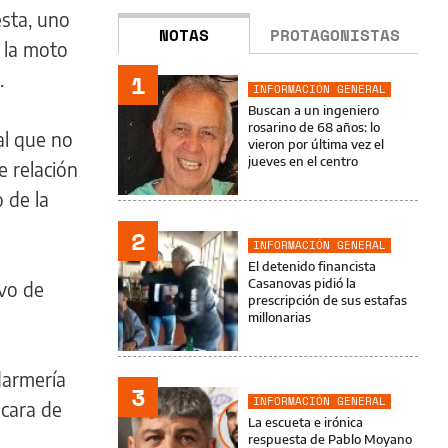
esta, uno
NOTAS
PROTAGONISTAS
e la moto
.
1
INFORMACIÓN GENERAL
Buscan a un ingeniero
rosarino de 68 años: lo
al que no
vieron por última vez el
jueves en el centro
e relación
 de la
2
INFORMACIÓN GENERAL
El detenido financista
Casanovas pidió la
ivo de
prescripción de sus estafas
millonarias
darmería
3
INFORMACIÓN GENERAL
 cara de
La escueta e irónica
respuesta de Pablo Moyano