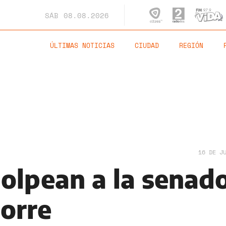
SÁB
08.08.2026
ÚLTIMAS NOTICIAS
CIUDAD
REGIÓN
16 DE J
golpean a la senad
orre