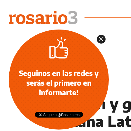
Seguinos en las redes y
serás el primero en
NOTICIAS
informarte!
Asaltan y 
Roxana Lat