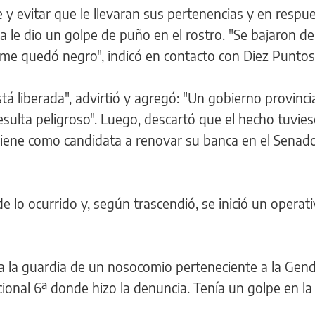
y evitar que le llevaran sus pertenencias y en respu
ta le dio un golpe de puño en el rostro. "Se bajaron d
 me quedó negro", indicó en contacto con Diez Puntos
tá liberada", advirtió y agregó: "Un gobierno provinci
esulta peligroso". Luego, descartó que el hecho tuvies
 tiene como candidata a renovar su banca en el Senado
 de lo ocurrido y, según trascendió, se inició un operat
a a la guardia de un nosocomio perteneciente a la Gen
cional 6ª donde hizo la denuncia. Tenía un golpe en la