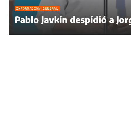
INFORMACIÓN GENERAL
Pablo Javkin despidió a Jor