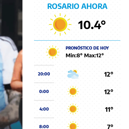
ROSARIO AHORA
10.4
°
PRONÓSTICO DE HOY
Min:
8
° Max:
12
°
12°
20:00
12°
0:00
11°
4:00
7°
8:00