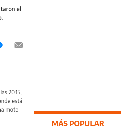
taron el
o.
as 20.15,
onde está
una moto
MÁS POPULAR