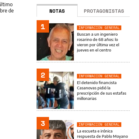
último
NOTAS
PROTAGONISTAS
ubre de
1
INFORMACIÓN GENERAL
Buscan a un ingeniero
rosarino de 68 años: lo
vieron por última vez el
jueves en el centro
2
INFORMACIÓN GENERAL
El detenido financista
Casanovas pidió la
prescripción de sus estafas
millonarias
3
INFORMACIÓN GENERAL
La escueta e irónica
respuesta de Pablo Moyano