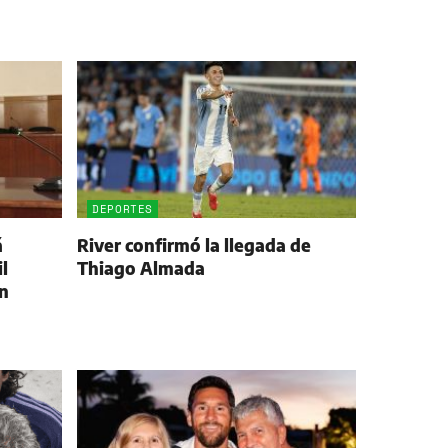
DEPORTES
á
River confirmó la llegada de
l
Thiago Almada
ón