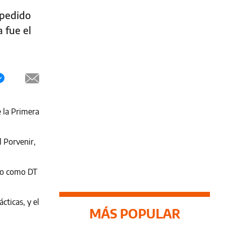
 pedido
 fue el
e la Primera
l Porvenir,
ado como DT
cticas, y el
MÁS POPULAR