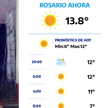
ROSARIO AHORA
13.8
°
PRONÓSTICO DE HOY
Min:
8
° Max:
12
°
12°
20:00
12°
0:00
11°
4:00
7°
8:00