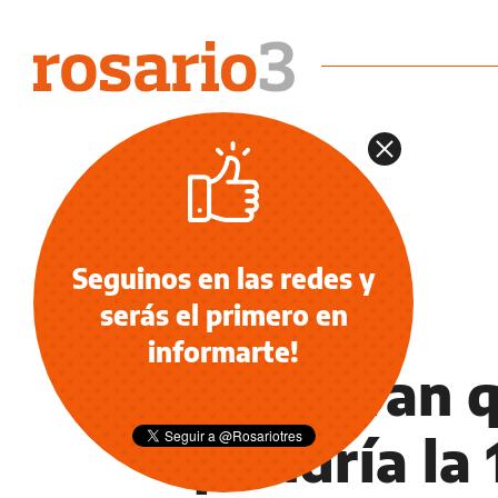
Seguinos en las redes y
serás el primero en
NOTICIAS
informarte!
Aseguran 
pondría la 