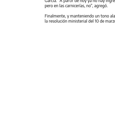
García. “A partir de hoy ya no hay ing
pero en las carnicerías, no”, agregó.
Finalmente, y manteniendo un tono alar
la resolución ministerial del 10 de mar