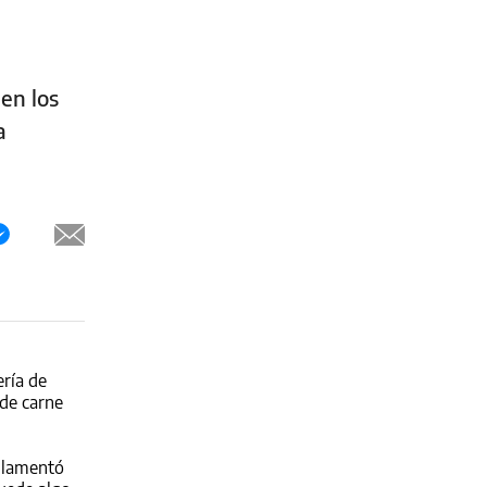
en los
a
ería de
 de carne
e lamentó