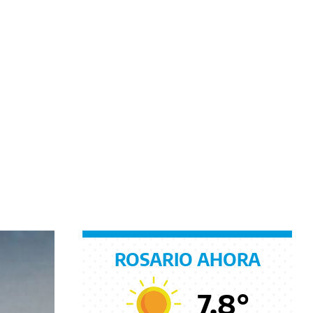
ROSARIO AHORA
7.8
°