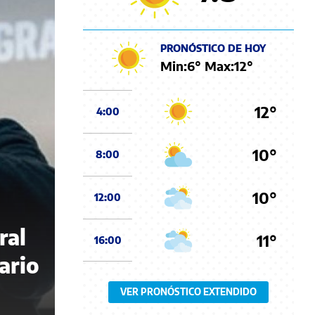
PRONÓSTICO DE HOY
Min:
6
° Max:
12
°
12°
4:00
10°
8:00
10°
12:00
ral
11°
16:00
ario
VER PRONÓSTICO EXTENDIDO