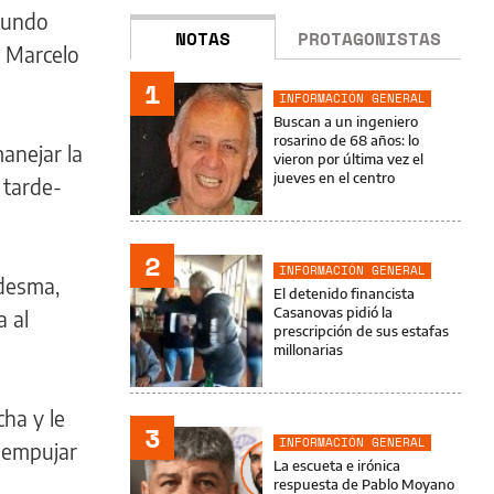
egundo
NOTAS
PROTAGONISTAS
e Marcelo
1
INFORMACIÓN GENERAL
Buscan a un ingeniero
rosarino de 68 años: lo
anejar la
vieron por última vez el
jueves en el centro
 tarde-
2
INFORMACIÓN GENERAL
edesma,
El detenido financista
Casanovas pidió la
a al
prescripción de sus estafas
millonarias
ha y le
3
INFORMACIÓN GENERAL
e empujar
La escueta e irónica
respuesta de Pablo Moyano