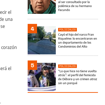
al ser consultado por la
polémica de su hermano
Facundo
cir el
 de una
 se
4
POLICIALES
Cayó el hijo del narco Fran
Riquelme: lo encontraron en
un departamento de los
y corazón
Condominios del Alto
5
POLICIALES
erá el
“Lo que hice no tiene vuelta
atrás”: el perfil del femicida
de Débora y un crimen atroz
sin un porqué
y