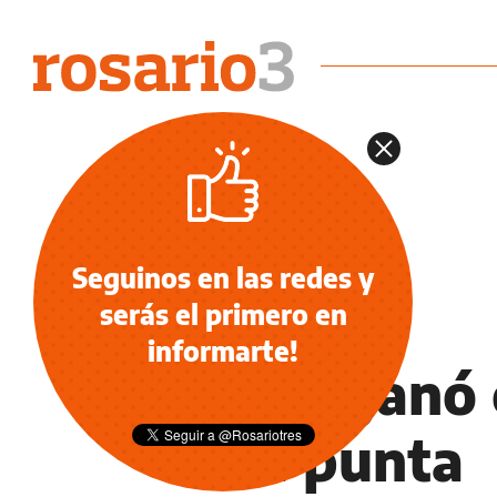
Seguinos en las redes y
serás el primero en
NOTICIAS
informarte!
Boca ganó c
a la punta