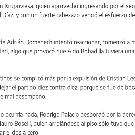
Juan Krupoviesa, quien aprovechó ingresando por el s
 Díaz, y con un fuerte cabezazo venció el esfuerzo d
 de Adrián Domenech intentó reaccionar, comenzó a m
dad, algo que provocó que Aldo Bobadilla tuviera una
inos se complicó más por la expulsión de Cristian L
jar el partido diez contra diez, porque se fue de boc
, de mal desempeño.
 ocurría nada, Rodrigo Palacio desbordó por la derec
auro Boselli, quien arrojándose al piso sólo tuvo qu
ar el dos a cero.