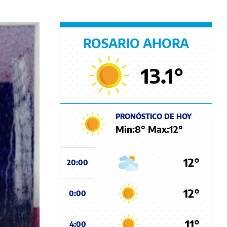
ROSARIO AHORA
13.1
°
PRONÓSTICO DE HOY
Min:
8
° Max:
12
°
12°
20:00
12°
0:00
11°
4:00