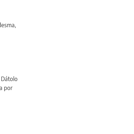
edesma,
 Dátolo
a por