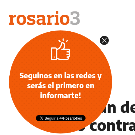
Seguinos en las redes y
serás el primero en
NOTICIAS
informarte!
Califican 
fallo contra