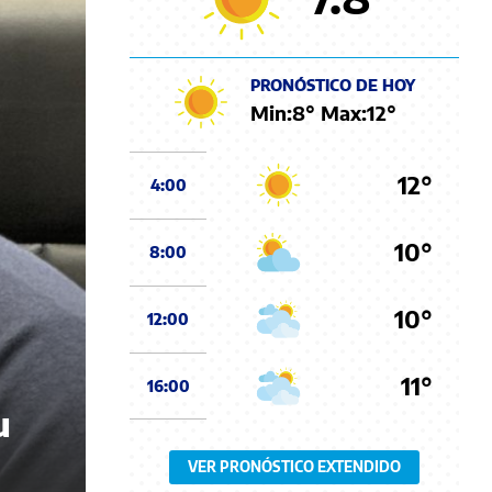
PRONÓSTICO DE HOY
Min:
8
° Max:
12
°
12°
4:00
10°
8:00
10°
12:00
11°
16:00
u
VER PRONÓSTICO EXTENDIDO