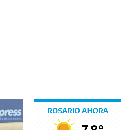
ROSARIO AHORA
7.8
°