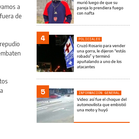
murió luego de que su
 vamos a
pareja lo prendiera fuego
con nafta
 fuera de
4
POLICIALES
“repudio
Cruzó Rosario para vender
una gorra, le dijeron “estás
e embaten
robado” y terminó
apuñalando a uno de los
atacantes
tos
5
la
INFORMACIÓN GENERAL
Video: así fue el choque del
automovilista que embistió
una moto y huyó