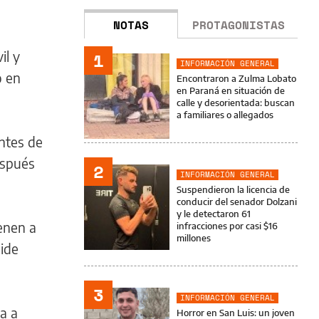
NOTAS
PROTAGONISTAS
il y
1
INFORMACIÓN GENERAL
o en
Encontraron a Zulma Lobato
en Paraná en situación de
calle y desorientada: buscan
a familiares o allegados
antes de
espués
2
INFORMACIÓN GENERAL
Suspendieron la licencia de
conducir del senador Dolzani
y le detectaron 61
ienen a
infracciones por casi $16
millones
pide
3
INFORMACIÓN GENERAL
a a
Horror en San Luis: un joven