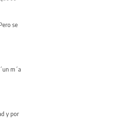
Pero se
qu´un m´a
ad y por