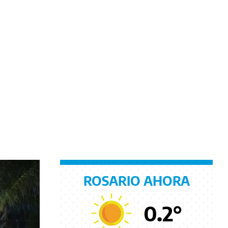
ROSARIO AHORA
0.2
°