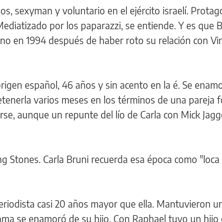
s, sexyman y voluntario en el ejército israelí. Prota
 Mediatizado por los paparazzi, se entiende. Y es que 
rno en 1994 después de haber roto su relación con Vi
rigen español, 46 años y sin acento en la é. Se enamo
etenerla varios meses en los términos de una pareja f
arse, aunque un repunte del lío de Carla con Mick Jagg
ling Stones. Carla Bruni recuerda esa época como "loca
eriodista casi 20 años mayor que ella. Mantuvieron u
ma se enamoró de su hijo. Con Raphael tuvo un hijo