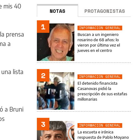
e mis 40
NOTAS
PROTAGONISTAS
1
INFORMACIÓN GENERAL
 la prensa
Buscan a un ingeniero
rosarino de 68 años: lo
ma a
vieron por última vez el
jueves en el centro
una lista
2
INFORMACIÓN GENERAL
El detenido financista
Casanovas pidió la
prescripción de sus estafas
millonarias
ó a Bruni
os
3
INFORMACIÓN GENERAL
La escueta e irónica
respuesta de Pablo Moyano