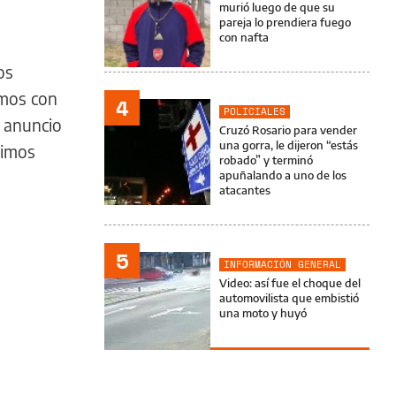
murió luego de que su
pareja lo prendiera fuego
con nafta
os
amos con
4
POLICIALES
 anuncio
Cruzó Rosario para vender
una gorra, le dijeron “estás
vimos
robado” y terminó
apuñalando a uno de los
atacantes
5
INFORMACIÓN GENERAL
Video: así fue el choque del
automovilista que embistió
una moto y huyó