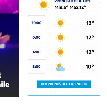
PRONÓSTICO DE HOY
Min:
6
° Max:
12
°
13°
20:00
12°
0:00
12°
4:00
10°
8:00
t
ile
VER PRONÓSTICO EXTENDIDO