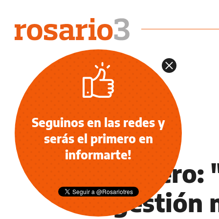
Seguinos en las redes y
serás el primero en
NOTICIAS
informarte!
Cavallero: 
la gestión 