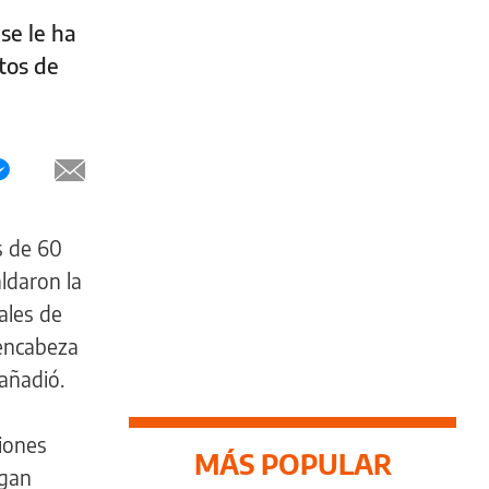
se le ha
tos de
s de 60
ldaron la
ales de
 encabeza
 añadió.
ciones
MÁS POPULAR
egan