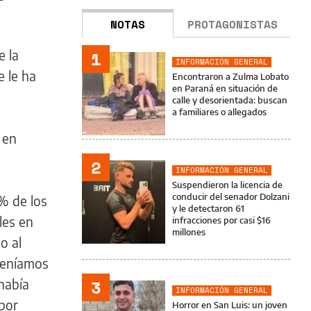
NOTAS
PROTAGONISTAS
e la
1
INFORMACIÓN GENERAL
e le ha
Encontraron a Zulma Lobato
en Paraná en situación de
calle y desorientada: buscan
a familiares o allegados
 en
2
INFORMACIÓN GENERAL
Suspendieron la licencia de
conducir del senador Dolzani
5% de los
y le detectaron 61
les en
infracciones por casi $16
millones
o al
 veníamos
3
 había
INFORMACIÓN GENERAL
 por
Horror en San Luis: un joven