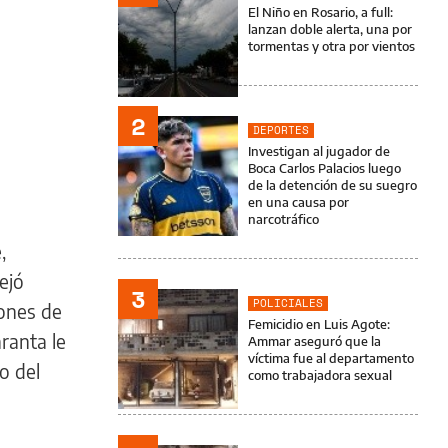
El Niño en Rosario, a full:
lanzan doble alerta, una por
tormentas y otra por vientos
2
DEPORTES
Investigan al jugador de
Boca Carlos Palacios luego
de la detención de su suegro
en una causa por
narcotráfico
,
ejó
3
POLICIALES
iones de
Femicidio en Luis Agote:
ranta le
Ammar aseguró que la
víctima fue al departamento
o del
como trabajadora sexual