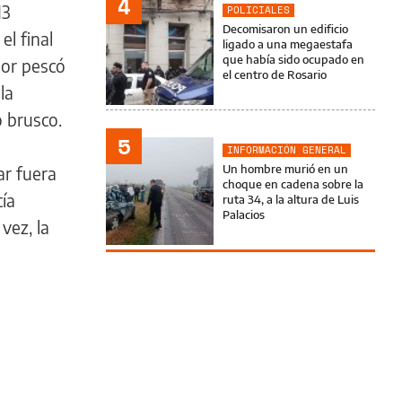
4
13
POLICIALES
Decomisaron un edificio
el final
ligado a una megaestafa
que había sido ocupado en
dor pescó
el centro de Rosario
la
o brusco.
5
INFORMACIÓN GENERAL
Un hombre murió en un
ar fuera
choque en cadena sobre la
cía
ruta 34, a la altura de Luis
Palacios
vez, la