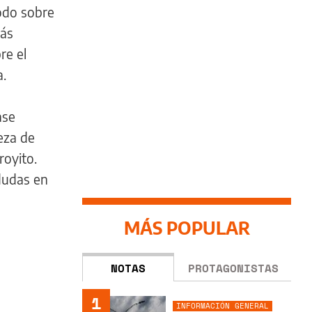
todo sobre
lás
re el
a.
ase
eza de
royito.
dudas en
MÁS POPULAR
NOTAS
PROTAGONISTAS
1
INFORMACIÓN GENERAL