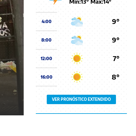
Min:
13
° Max:
14
°
9°
4:00
9°
8:00
7°
12:00
8°
16:00
VER PRONÓSTICO EXTENDIDO