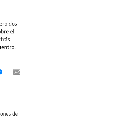
ero dos
obre el
atrás
uentro.
ciones de