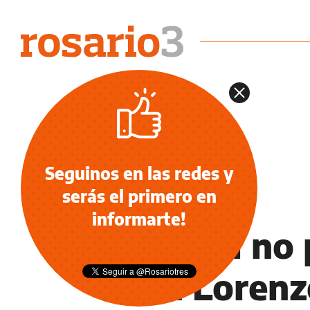
Seguinos en las redes y
serás el primero en
NOTICIAS
informarte!
Central no
San Lorenzo