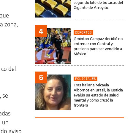
segundo lote de butacas del
Gigante de Arroyito
 que
la zona,
4
DEPORTES
Jáminton Campaz decidió no
entrenar con Central y
presiona para ser vendido a
México
co del
5
POLICIALES
Tras hallar a Micaela
Albornoz en Brasil, la Justicia
, se
evalúa su estado de salud
mental y cómo cruzó la
frontera
radas
e un
ido aviso