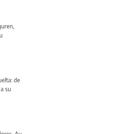
guren,
su
uelta: de
 a su
dores, Av.