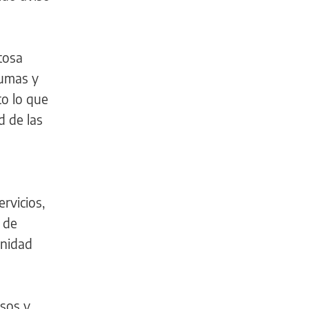
tosa
Pumas y
to lo que
d de las
rvicios,
 de
Unidad
esos y