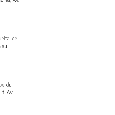
uelta: de
a su
berdi,
ld, Av.