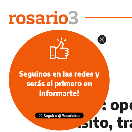
Seguinos en las redes y
serás el primero en
NOTICIAS
informarte!
Clásico: op
tránsito, t