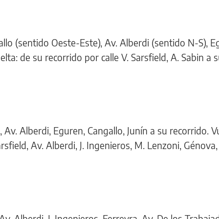
allo (sentido Oeste-Este), Av. Alberdi (sentido N-S), E
elta: de su recorrido por calle V. Sarsfield, A. Sabin a 
s, Av. Alberdi, Eguren, Cangallo, Junín a su recorrido. V
rsfield, Av. Alberdi, J. Ingenieros, M. Lenzoni, Génova,
 Av. Alberdi, J. Ingenieros, Ferreyra, Av. De los Trabaja