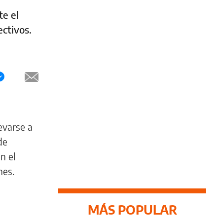
te el
ectivos.
evarse a
de
n el
nes.
MÁS POPULAR