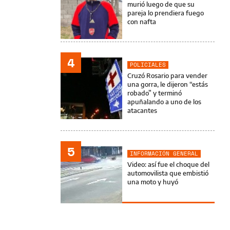
murió luego de que su
pareja lo prendiera fuego
con nafta
4
POLICIALES
Cruzó Rosario para vender
una gorra, le dijeron “estás
robado” y terminó
apuñalando a uno de los
atacantes
5
INFORMACIÓN GENERAL
Video: así fue el choque del
automovilista que embistió
una moto y huyó