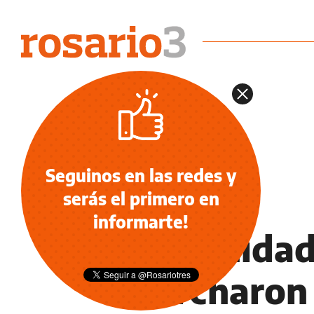
Seguinos en las redes y
serás el primero en
NOTICIAS
informarte!
Comunidad
marcharon 