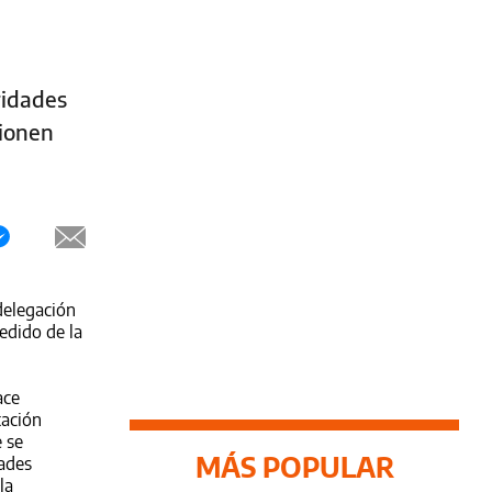
ridades
cionen
delegación
edido de la
ace
tación
 se
MÁS POPULAR
dades
la