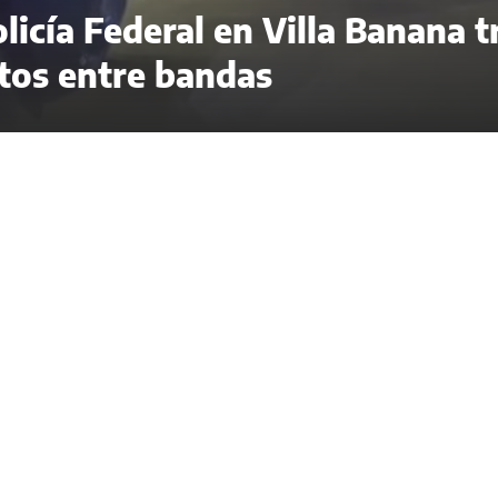
licía Federal en Villa Banana t
ntos entre bandas