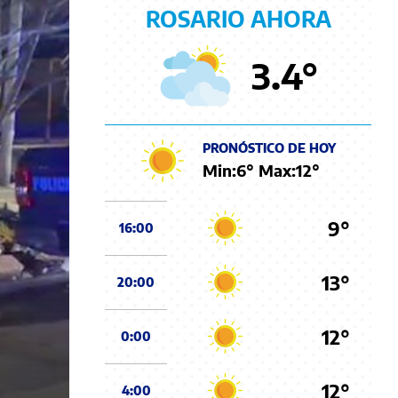
ROSARIO AHORA
3.4
°
PRONÓSTICO DE HOY
Min:
6
° Max:
12
°
9°
16:00
13°
20:00
12°
0:00
12°
4:00