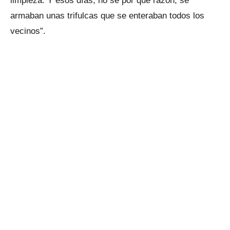
limpieza. Y esos días, no sé por qué razón, se
armaban unas trifulcas que se enteraban todos los
vecinos”.