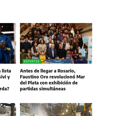
DEPORTES
 lista
Antes de llegar a Rosario,
ivi y
Faustino Oro revolucionó Mar
del Plata con exhibición de
arda?
partidas simultáneas