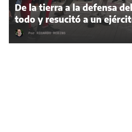
De la tierra a la defensa 
todo y resucitó a un ejérci
Por
RICARDO ROBINS