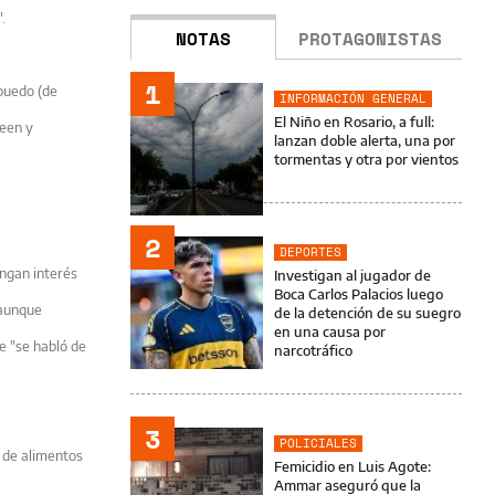
.
NOTAS
PROTAGONISTAS
1
 puedo (de
INFORMACIÓN GENERAL
El Niño en Rosario, a full:
leen y
lanzan doble alerta, una por
tormentas y otra por vientos
2
DEPORTES
engan interés
Investigan al jugador de
Boca Carlos Palacios luego
"aunque
de la detención de su suegro
en una causa por
e "se habló de
narcotráfico
3
POLICIALES
 de alimentos
Femicidio en Luis Agote:
Ammar aseguró que la