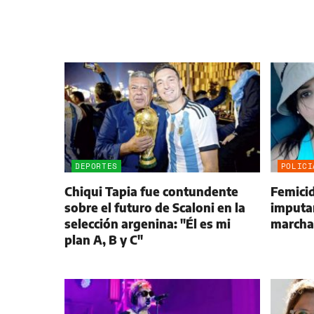
DEPORTES
POLICI
Chiqui Tapia fue contundente
Femici
sobre el futuro de Scaloni en la
imputan
selección argenina: "Él es mi
marchar
plan A, B y C"