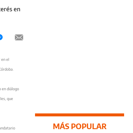
terés en
 en el
Córdoba.
 en diálogo
les, que
MÁS POPULAR
andatario