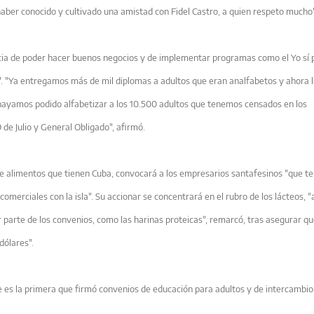
aber conocido y cultivado una amistad con Fidel Castro, a quien respeto mucho"
vincia de poder hacer buenos negocios y de implementar programas como el Yo sí
". "Ya entregamos más de mil diplomas a adultos que eran analfabetos y ahora 
n hayamos podido alfabetizar a los 10.500 adultos que tenemos censados en los
 de Julio y General Obligado", afirmó.
de alimentos que tienen Cuba, convocará a los empresarios santafesinos "que t
omerciales con la isla". Su accionar se concentrará en el rubro de los lácteos, 
parte de los convenios, como las harinas proteicas", remarcó, tras asegurar qu
dólares".
e es la primera que firmó convenios de educación para adultos y de intercambio