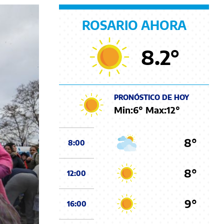
ROSARIO AHORA
8.2
°
PRONÓSTICO DE HOY
Min:
6
° Max:
12
°
8°
8:00
8°
12:00
9°
16:00