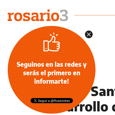
Seguinos en las redes y
serás el primero en
NOTICIAS
informarte!
Cuba y Sant
desarrollo